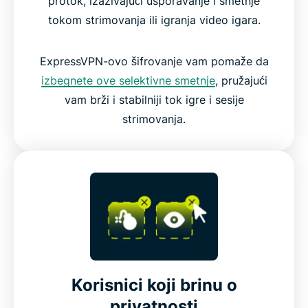
protok, izazivajući usporavanje i smetnje
tokom strimovanja ili igranja video igara.
ExpressVPN-ovo šifrovanje vam pomaže da
izbegnete ove selektivne smetnje
, pružajući
vam brži i stabilniji tok igre i sesije
strimovanja.
Korisnici koji brinu o
privatnosti