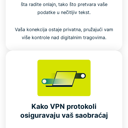
šta radite onlajn, tako što pretvara vaše
podatke u nečitljiv tekst.
Vaša konekcija ostaje privatna, pružajući vam
više kontrole nad digitalnim tragovima.
Kako VPN protokoli
osiguravaju vaš saobraćaj