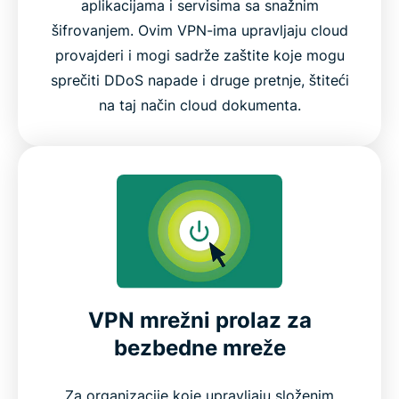
aplikacijama i servisima sa snažnim
šifrovanjem. Ovim VPN-ima upravljaju cloud
provajderi i mogi sadrže zaštite koje mogu
sprečiti DDoS napade i druge pretnje, štiteći
na taj način cloud dokumenta.
VPN mrežni prolaz za
bezbedne mreže
Za organizacije koje upravljaju složenim