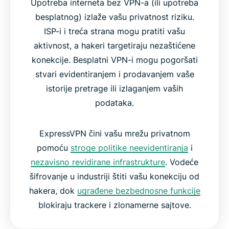
Upotreba interneta bez VPN-a (ili upotreba
besplatnog) izlaže vašu privatnost riziku.
ISP-i i treća strana mogu pratiti vašu
aktivnost, a hakeri targetiraju nezaštićene
konekcije. Besplatni VPN-i mogu pogoršati
stvari evidentiranjem i prodavanjem vaše
istorije pretrage ili izlaganjem vaših
podataka.
ExpressVPN čini vašu mrežu privatnom
pomoću
stroge politike neevidentiranja
i
nezavisno revidirane infrastrukture
. Vodeće
šifrovanje u industriji štiti vašu konekciju od
hakera, dok
ugrađene bezbednosne funkcije
blokiraju trackere i zlonamerne sajtove.