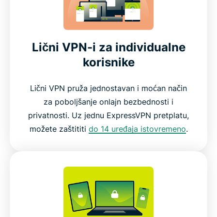
Lični VPN-i za individualne
korisnike
Lični VPN pruža jednostavan i moćan način
za poboljšanje onlajn bezbednosti i
privatnosti. Uz jednu ExpressVPN pretplatu,
možete zaštititi
do 14 uređaja istovremeno
.