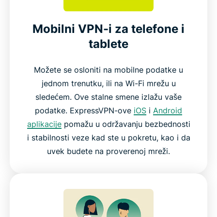
Mobilni VPN-i za telefone i
tablete
Možete se osloniti na mobilne podatke u
jednom trenutku, ili na Wi-Fi mrežu u
sledećem. Ove stalne smene izlažu vaše
podatke. ExpressVPN-ove
iOS
i
Android
aplikacije
pomažu u održavanju bezbednosti
i stabilnosti veze kad ste u pokretu, kao i da
uvek budete na proverenoj mreži.