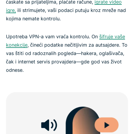
ćaskate sa prijateljima, plaćate račune,
igrate video
igre,
ili strimujete, vaši podaci putuju kroz mreže nad
kojima nemate kontrolu.
Upotreba VPN-a vam vraća kontrolu. On
šifruje vaše
konekcije
, čineći podatke nečitljivim za autsajdere. To
vas štiti od radoznalih pogleda—hakera, oglašivača,
čak i internet servis provajdera—gde god vas život
odnese.