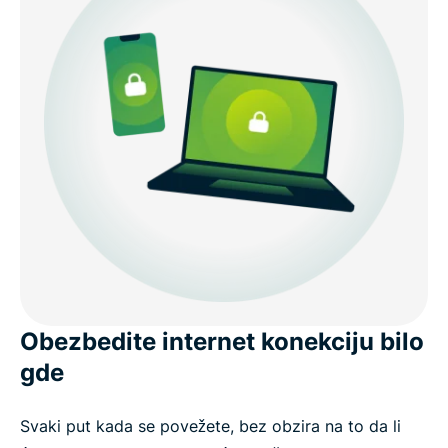
Besplatni VPN naspram plaćenog VPN-a: Zašto je
važno
Koristite ExpressVPN na svim uređajima
Nabavite VPN u 3 laka koraka uz ExpressVPN
Šta ljudi kažu za ExpressVPN
Najčešće postavljana pitanja: O virtuelnim
privatnim mrežama
Obezbedite internet konekciju bilo
gde
Započnite uz ExpressVPN danas
Svaki put kada se povežete, bez obzira na to da li