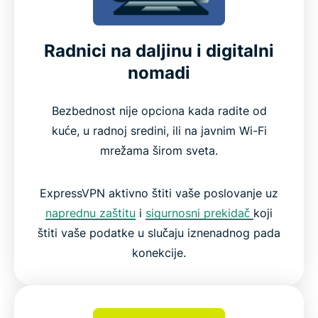
Radnici na daljinu i digitalni
nomadi
Bezbednost nije opciona kada radite od
kuće, u radnoj sredini, ili na javnim Wi-Fi
mrežama širom sveta.
ExpressVPN aktivno štiti vaše poslovanje uz
naprednu zaštitu
i
sigurnosni prekidač
koji
štiti vaše podatke u slučaju iznenadnog pada
konekcije.