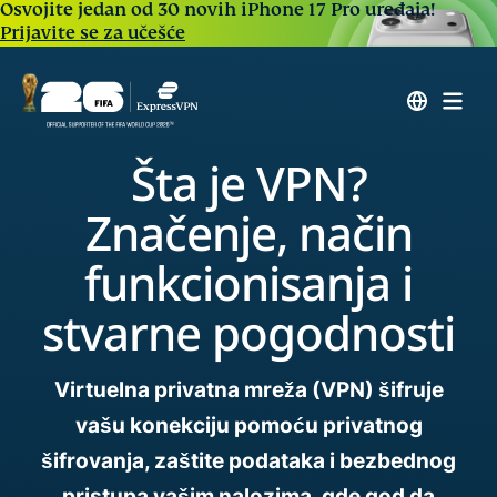
Osvojite jedan od 30 novih iPhone 17 Pro uređaja!
Prijavite se za učešće
Šta je VPN?
Značenje, način
funkcionisanja i
stvarne pogodnosti
Virtuelna privatna mreža (VPN) šifruje
vašu konekciju pomoću privatnog
šifrovanja, zaštite podataka i bezbednog
pristupa vašim nalozima, gde god da