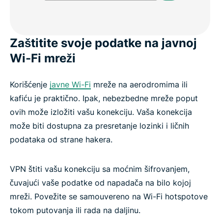
Zaštitite svoje podatke na javnoj
Wi-Fi mreži
Korišćenje
javne Wi-Fi
mreže na aerodromima ili
kafiću je praktično. Ipak, nebezbedne mreže poput
ovih može izložiti vašu konekciju. Vaša konekcija
može biti dostupna za presretanje lozinki i ličnih
podataka od strane hakera.
VPN štiti vašu konekciju sa moćnim šifrovanjem,
čuvajući vaše podatke od napadača na bilo kojoj
mreži. Povežite se samouvereno na Wi-Fi hotspotove
tokom putovanja ili rada na daljinu.