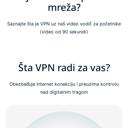
mreža?
Šta VPN radi za vas?
Saznajte šta je VPN uz naš video vodič za početnike
Ko bi trebalo da koristi VPN?
(video od 90 sekundi)
Gledajte: Zašto bi trebalo da koristite VPN
Šta VPN radi za vas?
Kako VPN funkcioniše?
Objašnjenje tipova VPN-a
Obezbeđuje internet konekciju i preuzima kontrolu
nad digitalnim tragom
Koncept naprednog VPN-a (za napredne korisnike)
Zašto odabrati ExpressVPN?