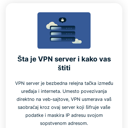
Šta je VPN server i kako vas
štiti
VPN server je bezbedna relejna tačka između
uređaja i interneta. Umesto povezivanja
direktno na veb-sajtove, VPN usmerava vaš
saobraćaj kroz ovaj server koji šifruje vaše
podatke i maskira IP adresu svojom
sopstvenom adresom.