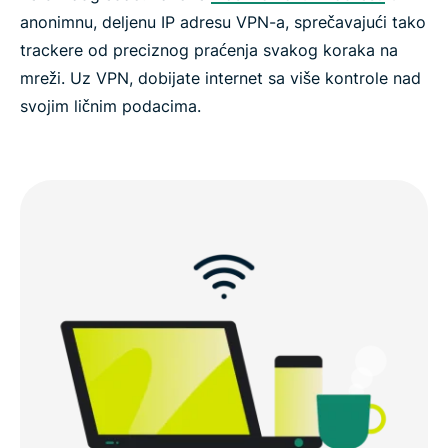
anonimnu, deljenu IP adresu VPN-a, sprečavajući tako
trackere od preciznog praćenja svakog koraka na
mreži. Uz VPN, dobijate internet sa više kontrole nad
svojim ličnim podacima.