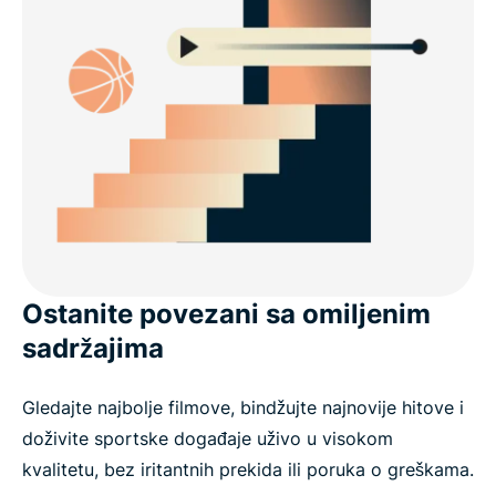
Ostanite povezani sa omiljenim
sadržajima
Gledajte najbolje filmove, bindžujte najnovije hitove i
doživite sportske događaje uživo u visokom
kvalitetu, bez iritantnih prekida ili poruka o greškama.