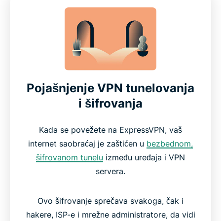
Pojašnjenje VPN tunelovanja
i šifrovanja
Kada se povežete na ExpressVPN, vaš
internet saobraćaj je zaštićen u
bezbednom,
šifrovanom tunelu
između uređaja i VPN
servera.
Ovo šifrovanje sprečava svakoga, čak i
hakere, ISP-e i mrežne administratore, da vidi