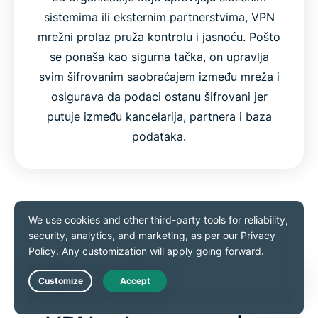
sistemima ili eksternim partnerstvima, VPN
mrežni prolaz pruža kontrolu i jasnoću. Pošto
se ponaša kao sigurna tačka, on upravlja
svim šifrovanim saobraćajem između mreža i
osigurava da podaci ostanu šifrovani jer
putuje između kancelarija, partnera i baza
podataka.
Nabavite najbolji VPN
Koncept naprednog
Live Chat