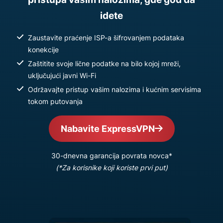
idete
Zaustavite praćenje ISP-a šifrovanjem podataka
konekcije
Zaštitite svoje lične podatke na bilo kojoj mreži,
uključujući javni Wi-Fi
Održavajte pristup vašim nalozima i kućnim servisima
tokom putovanja
Nabavite ExpressVPN
30-dnevna garancija povrata novca*
(*Za korisnike koji koriste prvi put)