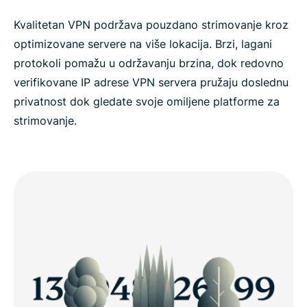
Kvalitetan VPN podržava pouzdano strimovanje kroz
optimizovane servere na više lokacija. Brzi, lagani
protokoli pomažu u održavanju brzina, dok redovno
verifikovane IP adrese VPN servera pružaju doslednu
privatnost dok gledate svoje omiljene platforme za
strimovanje.