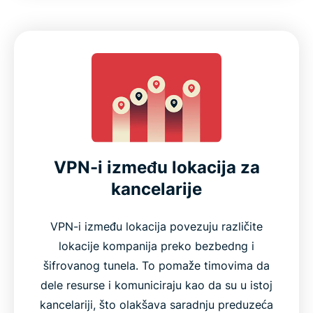
VPN-i između lokacija za
kancelarije
VPN-i između lokacija povezuju različite
lokacije kompanija preko bezbedng i
šifrovanog tunela. To pomaže timovima da
dele resurse i komuniciraju kao da su u istoj
kancelariji, što olakšava saradnju preduzeća