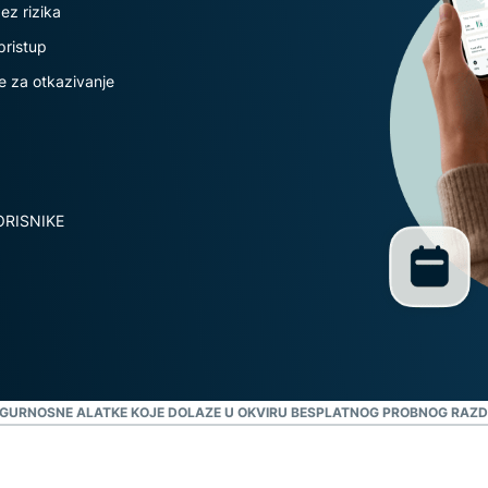
Identity
ez rizika
Defender
pristup
Moćan paket
e za otkazivanje
zaštite
identiteta,
nadzor i
alatke za
uklanjanje
podataka
RISNIKE
IGURNOSNE ALATKE KOJE DOLAZE U OKVIRU BESPLATNOG PROBNOG RAZ