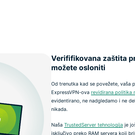
Verififikovana zaštita p
možete osloniti
Od trenutka kad se povežete, vaša p
ExpressVPN-ova
revidirana politika 
evidentirano, ne nadgledamo i ne de
nikada.
Naša
TrustedServer tehnologija
je jo
isključivo preko RAM servera koji b