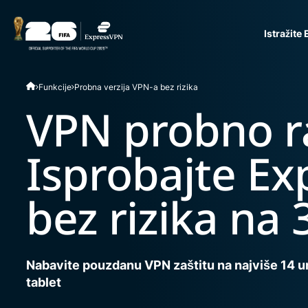
Istražite
ExpressVPN for Teams
Funkcije
Probna verzija VPN-a bez rizika
VPN protection for grow
to deploy, simple to man
VPN probno r
scale.
Isprobajte E
bez rizika na
Nabavite pouzdanu VPN zaštitu na najviše 14 ure
tablet