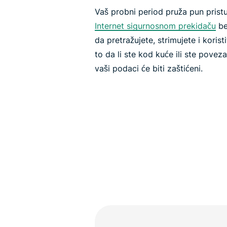
Vaš probni period pruža pun pris
Internet sigurnosnom prekidaču
be
da pretražujete, strimujete i koris
to da li ste kod kuće ili ste povez
vaši podaci će biti zaštićeni.