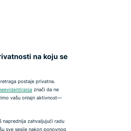
rivatnosti na koju se
retraga postaje privatna.
neevidentiranja
znači da ne
limo vašu onlajn aktivnost—
š naprednija zahvaljujući radu
rišu sve sesije nakon ponovnog