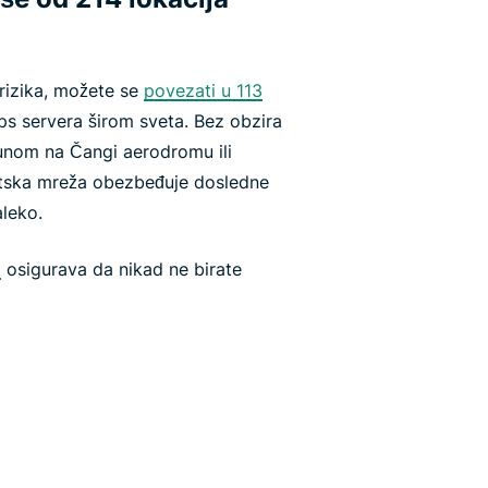
izika, možete se
povezati u 113
s servera širom sveta. Bez obzira
čunom na Čangi aerodromu ili
vetska mreža obezbeđuje dosledne
aleko.
l
osigurava da nikad ne birate