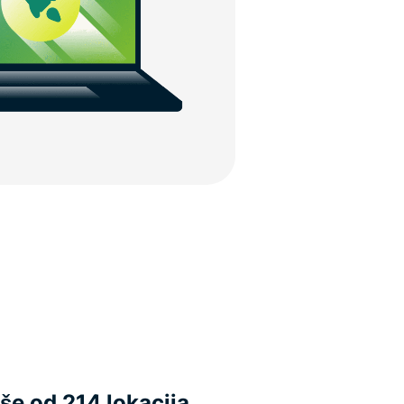
še od 214 lokacija