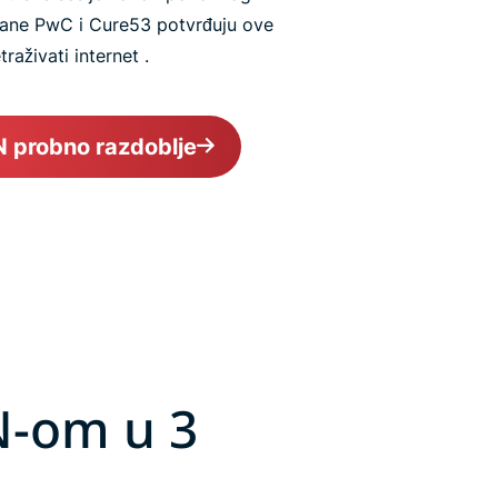
trane PwC i Cure53 potvrđuju ove
aživati internet .
N probno razdoblje
N-om u 3