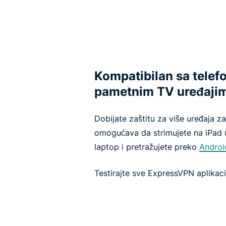
Kompatibilan sa telef
pametnim TV uređajima
Dobijate zaštitu za više uređaja z
omogućava da strimujete na iPad 
laptop i pretražujete preko
Androi
Testirajte sve ExpressVPN aplikaci