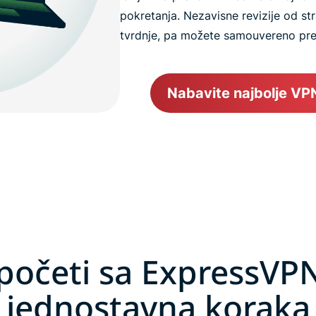
pokretanja. Nezavisne revizije od s
tvrdnje, pa možete samouvereno pretr
Nabavite najbolje VP
početi sa ExpressVP
jednostavna koraka