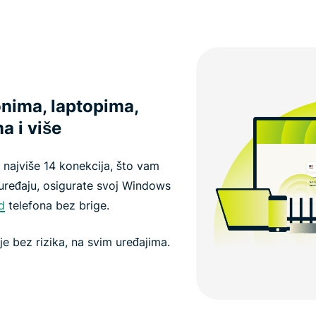
onima, laptopima,
 i više
a najviše 14 konekcija, što vam
uređaju, osigurate svoj Windows
d
telefona bez brige.
je bez rizika, na svim uređajima.