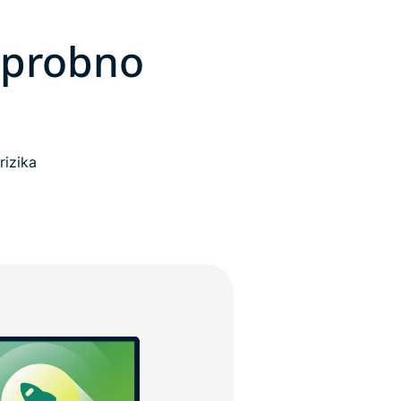
 probno
rizika