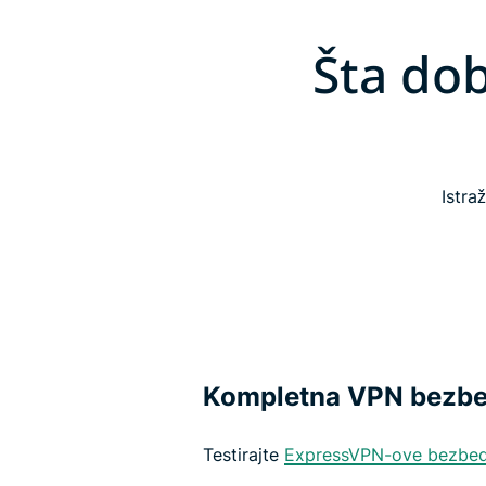
Šta do
Istra
Kompletna VPN bezbed
Testirajte
ExpressVPN-ove bezbed