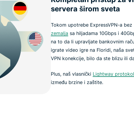
servera širom sveta
Tokom upotrebe ExpressVPN-a bez r
zemalja
sa hiljadama 10Gbps i 40Gbp
na to da li upravljate bankovnim ra
igrate video igre na Floridi, naša s
VPN konekcije, bilo da ste blizu ili d
Plus, naš vlasnički
Lightway protoko
između brzine i zaštite.