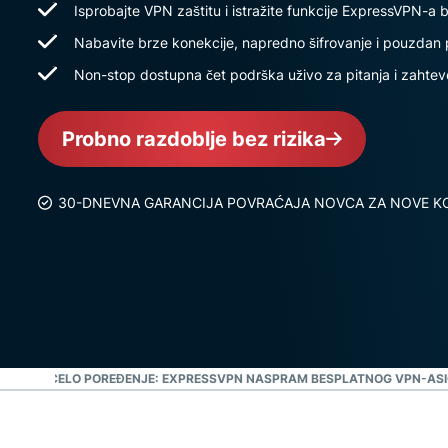
Isprobajte VPN zaštitu i istražite funkcije ExpressVPN-a b
Nabavite brze konekcije, napredno šifrovanje i pouzdan 
Non-stop dostupna čet podrška uživo za pitanja i zahtev
Probno razdoblje bez rizika
30-DNEVNA GARANCIJA POVRAĆAJA NOVCA ZA NOVE KO
EDAJTE CELO POREĐENJE: EXPRESSVPN NASPRAM BESPLATNOG VPN-A
S