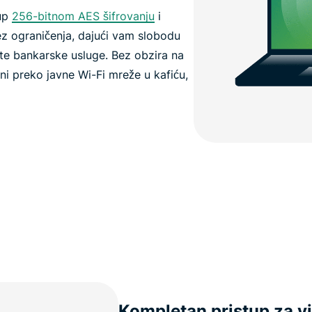
tup
256-bitnom AES šifrovanju
i
z ograničenja, dajući vam slobodu
tite bankarske usluge. Bez obzira na
ani preko javne Wi-Fi mreže u kafiću,
Kompletan pristup za vi