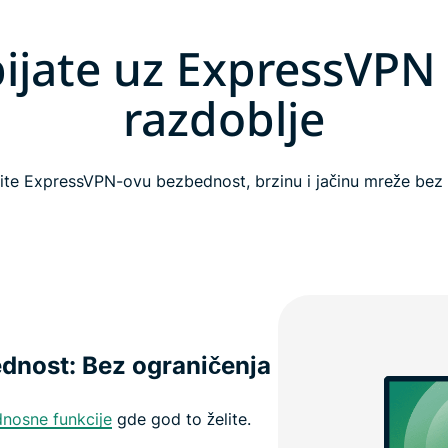
bijate uz ExpressVPN
razdoblje
žite ExpressVPN-ovu bezbednost, brzinu i jačinu mreže bez 
nost: Bez ograničenja
nosne funkcije
gde god to želite.