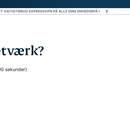
ET VIGTIGT
BRUG EXPRESSVPN PÅ ALLE DINE ENHEDER
FÅ EN VPN MED TRE
netværk?
90 sekunder)