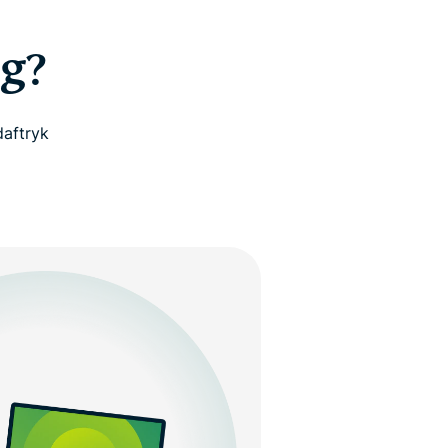
g?
daftryk