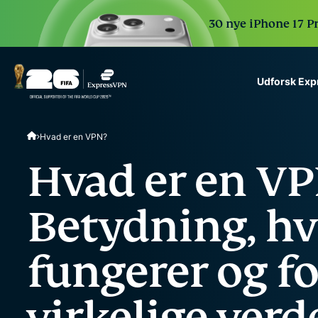
30 nye iPhone 17 P
Udforsk Ex
ExpressVPN for Teams
Hvad er en VPN?
VPN protection for grow
to deploy, simple to man
Hvad er en V
scale.
Betydning, h
fungerer og fo
virkelige verd