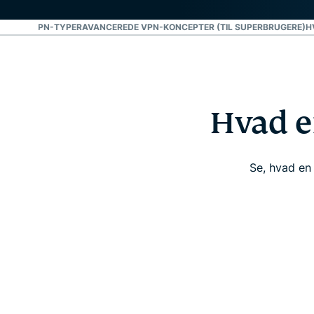
ING AF VPN-TYPER
AVANCEREDE VPN-KONCEPTER (TIL SUPERBRUGERE)
H
Hvad er
Se, hvad en