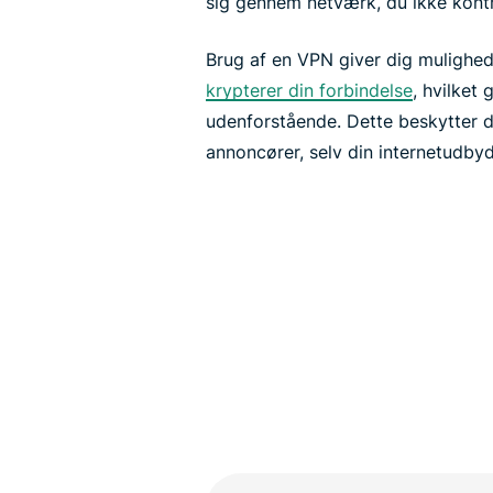
sig gennem netværk, du ikke kontr
Brug af en VPN giver dig mulighed 
krypterer din forbindelse
, hvilket 
udenforstående. Dette beskytter 
annoncører, selv din internetudbyde