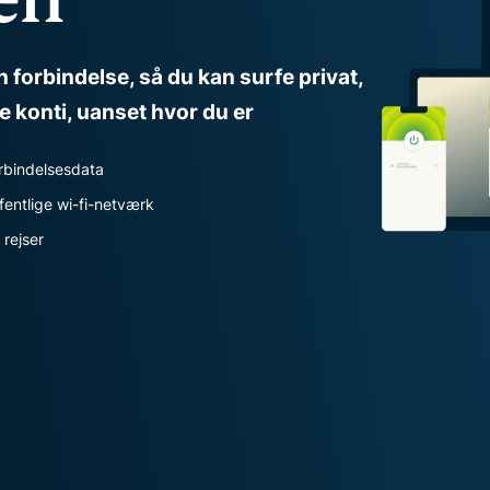
pakke med
forbrugere, der er
værktøjer til
drevet af fortrolig
id-
databehandling til
n forbindelse, så du kan surfe privat,
beskyttelse,
databeskyttelsesstyret
ne konti, uanset hvor du er
overvågning
intelligens.
og
datafjernelse
rbindelsesdata
fentlige wi-fi-netværk
 rejser