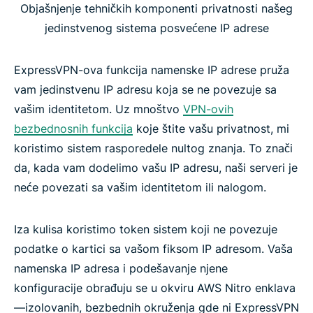
Objašnjenje tehničkih komponenti privatnosti našeg
jedinstvenog sistema posvećene IP adrese
ExpressVPN-ova funkcija namenske IP adrese pruža
vam jedinstvenu IP adresu koja se ne povezuje sa
vašim identitetom. Uz mnoštvo
VPN-ovih
bezbednosnih funkcija
koje štite vašu privatnost, mi
koristimo sistem rasporedele nultog znanja. To znači
da, kada vam dodelimo vašu IP adresu, naši serveri je
neće povezati sa vašim identitetom ili nalogom.
Iza kulisa koristimo token sistem koji ne povezuje
podatke o kartici sa vašom fiksom IP adresom. Vaša
namenska IP adresa i podešavanje njene
konfiguracije obrađuju se u okviru AWS Nitro enklava
—izolovanih, bezbednih okruženja gde ni ExpressVPN