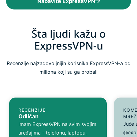
Nabavite ExpressVPN
Šta ljudi kažu o
ExpressVPN-u
Recenzije najzadovoljnijih korisnika ExpressVPN-a od
miliona koji su ga probali
RECENZIJE
KOME
Odličan
MREŽ
Juče 
Imam ExpressVPN na svim svojim
@expr
uređajima - telefonu, laptopu,