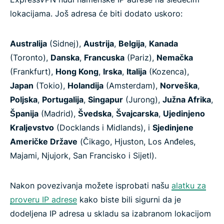
lokacijama. Još adresa će biti dodato uskoro:
Australija
(Sidnej),
Austrija
,
Belgija
,
Kanada
(Toronto),
Danska
,
Francuska
(Pariz),
Nemačka
(Frankfurt),
Hong Kong
,
Irska
,
Italija
(Kozenca),
Japan
(Tokio),
Holandija
(Amsterdam),
Norveška
,
Poljska
,
Portugalija
,
Singapur
(Jurong),
Južna Afrika
,
Španija
(Madrid),
Švedska
,
Švajcarska
,
Ujedinjeno
Kraljevstvo
(Docklands i Midlands), i
Sjedinjene
Američke Države
(Čikago, Hjuston, Los Anđeles,
Majami, Njujork, San Francisko i Sijetl).
Nakon povezivanja možete isprobati našu
alatku za
proveru IP adrese
kako biste bili sigurni da je
dodeljena IP adresa u skladu sa izabranom lokacijom