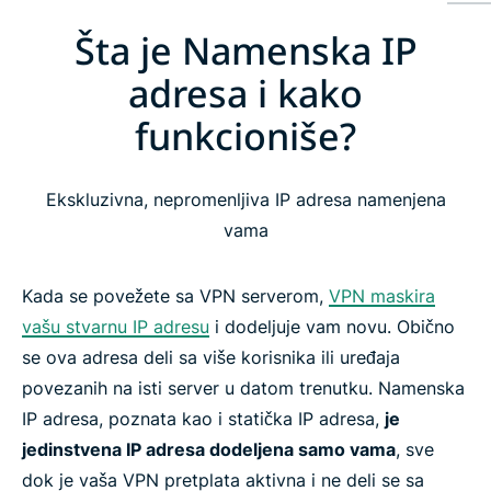
Šta je Namenska IP
Šta je Namenska IP adresa i kako funkcioniše?
adresa i kako
Zašto koristiti namensku IP adresu uz VPN?
funkcioniše?
ExpressVPN-ove namenske IP lokacije
Ekskluzivna, nepromenljiva IP adresa namenjena
vama
Kako nabaviti namesnku IP adresu preko
ExpressVPN-a
Kada se povežete sa VPN serverom,
VPN maskira
vašu stvarnu IP adresu
i dodeljuje vam novu. Obično
Kako ExpressVPN-ova namenska IP adresa štiti
se ova adresa deli sa više korisnika ili uređaja
vašu privatnost
povezanih na isti server u datom trenutku. Namenska
IP adresa, poznata kao i statička IP adresa,
je
Kompatibilnost uređaja i platformi
jedinstvena IP adresa dodeljena samo vama
, sve
dok je vaša VPN pretplata aktivna i ne deli se sa