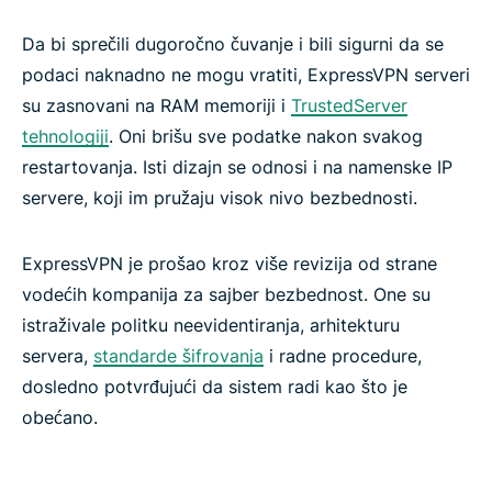
Da bi sprečili dugoročno čuvanje i bili sigurni da se
podaci naknadno ne mogu vratiti, ExpressVPN serveri
su zasnovani na RAM memoriji i
TrustedServer
tehnologiji
. Oni brišu sve podatke nakon svakog
restartovanja. Isti dizajn se odnosi i na namenske IP
servere, koji im pružaju visok nivo bezbednosti.
ExpressVPN je prošao kroz više revizija od strane
vodećih kompanija za sajber bezbednost. One su
istraživale politku neevidentiranja, arhitekturu
servera,
standarde šifrovanja
i radne procedure,
dosledno potvrđujući da sistem radi kao što je
obećano.