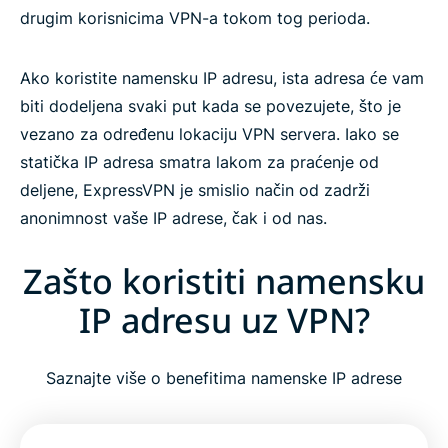
Kako postaviti Namensku IP adresu za Windows,
drugim korisnicima VPN-a tokom tog perioda.
Mac i Linux
Ako koristite namensku IP adresu, ista adresa će vam
Da li je namenska IP adresa odgovarajuća za vas?
biti dodeljena svaki put kada se povezujete, što je
vezano za određenu lokaciju VPN servera. Iako se
statička IP adresa smatra lakom za praćenje od
Kako ExpressVPN gradi poverenje i pouzdanost
deljene, ExpressVPN je smislio način od zadrži
anonimnost vaše IP adrese, čak i od nas.
Šta ljudi kažu o ExpressVPN-u
Zašto koristiti namensku
Najčešće postavljana pitanja: O Namenskoj IP
IP adresu uz VPN?
adresi VPN-a
Isprobajte ExpressVPN uz namensku IP adresu,
Saznajte više o benefitima namenske IP adrese
bez rizika