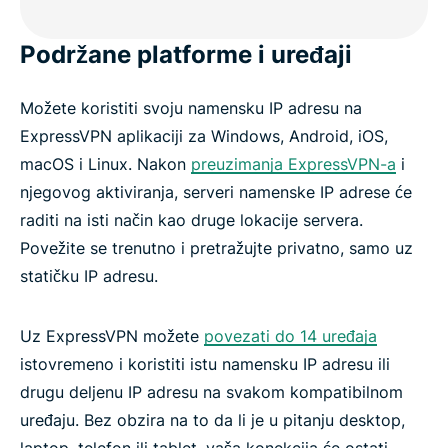
Podržane platforme i uređaji
Možete koristiti svoju namensku IP adresu na
ExpressVPN aplikaciji za Windows, Android, iOS,
macOS i Linux. Nakon
preuzimanja ExpressVPN-a
i
njegovog aktiviranja, serveri namenske IP adrese će
raditi na isti način kao druge lokacije servera.
Povežite se trenutno i pretražujte privatno, samo uz
statičku IP adresu.
Uz ExpressVPN možete
povezati do 14 uređaja
istovremeno i koristiti istu namensku IP adresu ili
drugu deljenu IP adresu na svakom kompatibilnom
uređaju. Bez obzira na to da li je u pitanju desktop,
laptop, telefon ili tablet, vaša konekcija će ostati