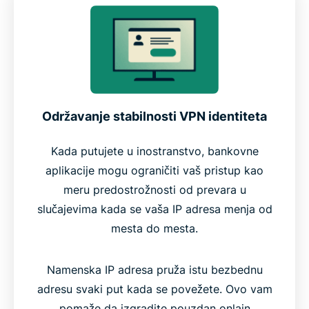
Zašto se ExpressVPN-ova Namenska IP adresa
isplati?
Održavanje stabilnosti VPN identiteta
Kada putujete u inostranstvo, bankovne
aplikacije mogu ograničiti vaš pristup kao
meru predostrožnosti od prevara u
slučajevima kada se vaša IP adresa menja od
mesta do mesta.
Namenska IP adresa pruža istu bezbednu
adresu svaki put kada se povežete. Ovo vam
pomaže da izgradite pouzdan onlajn