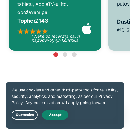
putov
tabletu, AppleTV-u, itd. i
obožavam ga
TopherZ143
Dusti
@D_G
* Neke od recenzija naših
najzadovoljnijih korisnika
Kao što je viđeno na
Live Chat