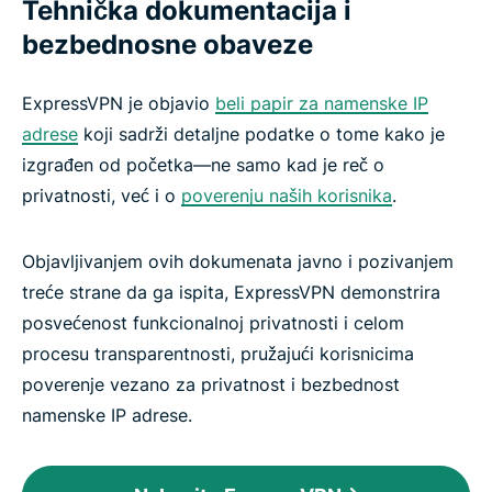
Tehnička dokumentacija i
bezbednosne obaveze
ExpressVPN je objavio
beli papir za namenske IP
adrese
koji sadrži detaljne podatke o tome kako je
izgrađen od početka—ne samo kad je reč o
privatnosti, već i o
poverenju naših korisnika
.
Objavljivanjem ovih dokumenata javno i pozivanjem
treće strane da ga ispita, ExpressVPN demonstrira
posvećenost funkcionalnoj privatnosti i celom
procesu transparentnosti, pružajući korisnicima
poverenje vezano za privatnost i bezbednost
namenske IP adrese.