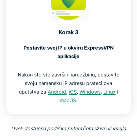
Korak 3
Postavite svoj IP u okviru ExpressVPN
aplikacije
Nakon što ste završili narudžbinu, postavite
svoju namensku IP adresu prateći ova
uputstva za
Android
,
iOS
,
Windows
,
Linux
i
macOS
.
Uvek dostupna podrška putem četa uživo ili imejla