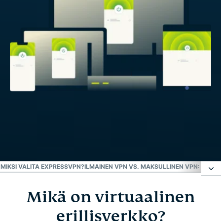
)
MIKSI VALITA EXPRESSVPN?
ILMAINEN VPN VS. MAKSULLINEN VPN: VALI
Mikä on virtuaalinen
Mikä on virtuaalinen erillisverkko?
erillisverkko?