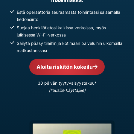
maailmassa.
Estä operaattoria seuraamasta toimintaasi salaamalla
tiedonsiirto
Suojaa henkilötietosi kaikissa verkoissa, myös
julkisessa Wi-Fi-verkossa
Säilytä pääsy tileihin ja kotimaan palveluihin ulkomailla
matkustaessasi
Aloita riskitön kokeilu
30 päivän tyytyväisyystakuu*
(*uusille käyttäjille)