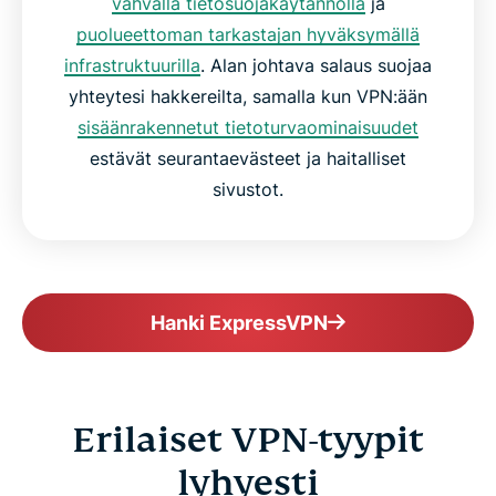
vahvalla tietosuojakäytännöllä
ja
puolueettoman tarkastajan hyväksymällä
infrastruktuurilla
. Alan johtava salaus suojaa
yhteytesi hakkereilta, samalla kun VPN:ään
sisäänrakennetut tietoturvaominaisuudet
estävät seurantaevästeet ja haitalliset
sivustot.
Hanki ExpressVPN
Erilaiset VPN-tyypit
lyhyesti