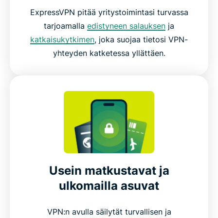
ExpressVPN pitää yritystoimintasi turvassa
tarjoamalla
edistyneen salauksen
ja
katkaisukytkimen
, joka suojaa tietosi VPN-
yhteyden katketessa yllättäen.
Usein matkustavat ja
ulkomailla asuvat
VPN:n avulla säilytät turvallisen ja