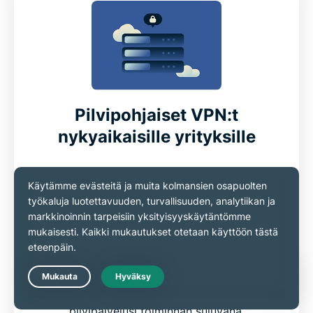
Pilvipohjaiset VPN:t
nykyaikaisille yrityksille
Pilvipohjainen VPN tarjoaa turvallisen pääsyn
pilvisovelluksiin ja -palveluihin, vahvalla
salauksella varustettuna. Näitä VPN-
ratkaisuja hallinnoivat pilvipalveluntarjoajat
itse, ja monet niistä sisältävät
suojausominaisuuksia, jotka voivat ehkäistä
Live Chat
DDoS-hyökkäyksiä ja muita uhkia, pitäen
pilvipalvelusi toiminnan sujuvana.