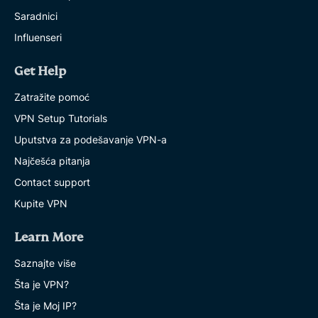
Saradnici
Influenseri
Get Help
Zatražite pomoć
VPN Setup Tutorials
Uputstva za podešavanje VPN-a
Najčešća pitanja
Contact support
Kupite VPN
Learn More
Saznajte više
Šta je VPN?
Šta je Moj IP?