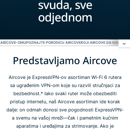
svuda, sve
odjednom
A AIRCOVE-OM
UPOZNAJTE PORODICU AIRCOVE
KOJI AIRCOVE DA NABAVIM
Predstavljamo Aircove
Predstavljamo Aircove
Osetite razliku sa Aircove-om
Aircove je ExpressVPN-ov asortiman Wi-Fi 6 rutera
sa ugrađenim VPN-om koje su razvili stručnjaci za
bezbednost.* Iako svaki ruter može obezbediti
Upoznajte porodicu Aircove
pristup internetu, naš Aircove asortiman ide korak
dalje: on odmah donosi sve pogodnosti ExpressVPN-
Koji Aircove da nabavim?
a svemu na vašoj mreži—čak i pametnim kućnim
aparatima i uređajima za strimovanje. Ako je
Ljudi vole Aircove