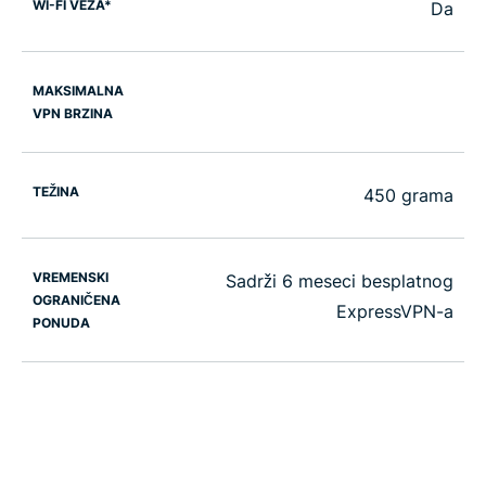
WI-FI VEZA*
Da
MAKSIMALNA
VPN BRZINA
TEŽINA
450 grama
VREMENSKI
Sadrži 6 meseci besplatnog
OGRANIČENA
ExpressVPN-a
PONUDA