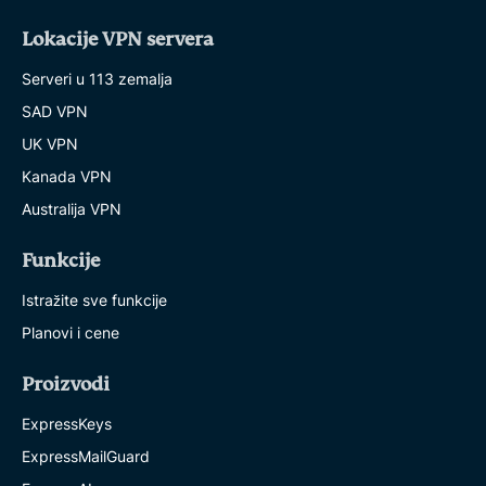
Lokacije VPN servera
Serveri u 113 zemalja
SAD VPN
UK VPN
Kanada VPN
Australija VPN
Funkcije
Istražite sve funkcije
Planovi i cene
Proizvodi
ExpressKeys
ExpressMailGuard