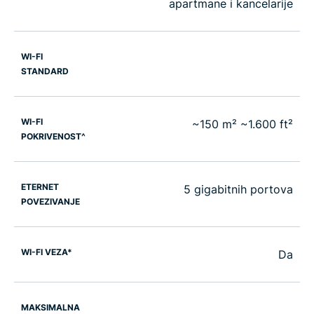
apartmane i kancelarije
WI-FI
STANDARD
WI-FI
~150 m² ~1.600 ft²
POKRIVENOST^
ETERNET
5 gigabitnih portova
POVEZIVANJE
WI-FI VEZA*
Da
MAKSIMALNA