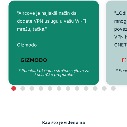
"Aircove je najlakši način da
"...Od
dodate VPN uslugu u vašu Wi-Fi
mnogo
mrežu, tačka."
poveza
VPN i
Gizmodo
CNET
* Ponekad plaćamo stručne sajtove za
* Pon
korisničke preporuke
Kao što je viđeno na