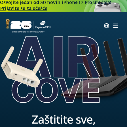
Osvojite jedan od 30 novih iPhone 17 Pro uređaja!
Prijavite se za učešće
Zaštitite sve,