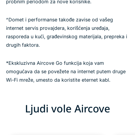
probnim periodom za nove korisnike.
^Domet i performanse takođe zavise od vašeg
internet servis provajdera, korišćenja uređaja,
rasporeda u kući, građevinskog materijala, prepreka i
drugih faktora.
*Ekskluzivna Aircove Go funkcija koja vam
omogućava da se povežete na internet putem druge
Wi-Fi mreže, umesto da koristite eternet kabl.
Ljudi vole Aircove