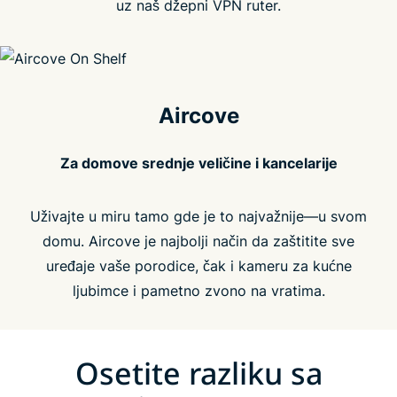
uz naš džepni VPN ruter.
Aircove
Za domove srednje veličine i kancelarije
Uživajte u miru tamo gde je to najvažnije—u svom
domu. Aircove je najbolji način da zaštitite sve
uređaje vaše porodice, čak i kameru za kućne
ljubimce i pametno zvono na vratima.
Osetite razliku sa