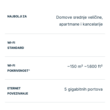
NAJBOLJI ZA
Domove srednje veličine,
apartmane i kancelarije
WI-FI
STANDARD
WI-FI
~150 m² ~1.600 ft²
POKRIVENOST^
ETERNET
5 gigabitnih portova
POVEZIVANJE