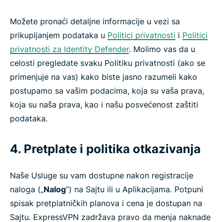
Možete pronaći detaljne informacije u vezi sa
prikupljanjem podataka u
Politici privatnosti
i
Politici
privatnosti za Identity Defender
. Molimo vas da u
celosti pregledate svaku Politiku privatnosti (ako se
primenjuje na vas) kako biste jasno razumeli kako
postupamo sa vašim podacima, koja su vaša prava,
koja su naša prava, kao i našu posvećenost zaštiti
podataka.
4. Pretplate i politika otkazivanja
Naše Usluge su vam dostupne nakon registracije
naloga („
Nalog
“) na Sajtu ili u Aplikacijama. Potpuni
spisak pretplatničkih planova i cena je dostupan na
Sajtu. ExpressVPN zadržava pravo da menja naknade