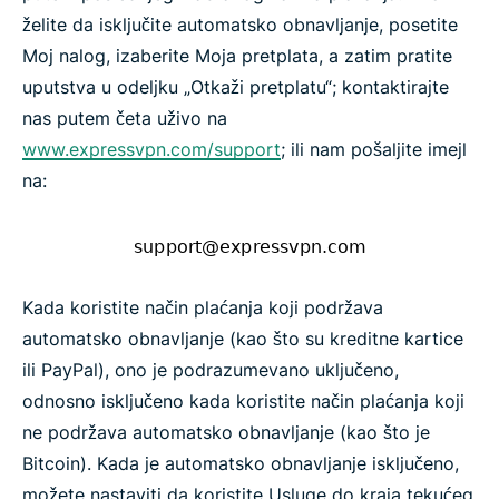
želite da isključite automatsko obnavljanje, posetite
Moj nalog, izaberite Moja pretplata, a zatim pratite
uputstva u odeljku „Otkaži pretplatu“; kontaktirajte
nas putem četa uživo na
www.expressvpn.com/support
; ili nam pošaljite imejl
na:
Kada koristite način plaćanja koji podržava
automatsko obnavljanje (kao što su kreditne kartice
ili PayPal), ono je podrazumevano uključeno,
odnosno isključeno kada koristite način plaćanja koji
ne podržava automatsko obnavljanje (kao što je
Bitcoin). Kada je automatsko obnavljanje isključeno,
možete nastaviti da koristite Usluge do kraja tekućeg