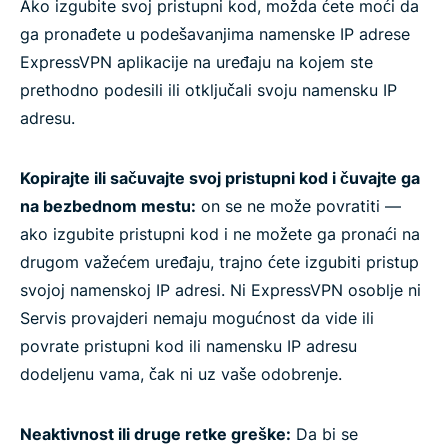
Ako izgubite svoj pristupni kod, možda ćete moći da
ga pronađete u podešavanjima namenske IP adrese
ExpressVPN aplikacije na uređaju na kojem ste
prethodno podesili ili otključali svoju namensku IP
adresu.
Kopirajte ili sačuvajte svoj pristupni kod i čuvajte ga
na bezbednom mestu:
on se ne može povratiti —
ako izgubite pristupni kod i ne možete ga pronaći na
drugom važećem uređaju, trajno ćete izgubiti pristup
svojoj namenskoj IP adresi. Ni ExpressVPN osoblje ni
Servis provajderi nemaju mogućnost da vide ili
povrate pristupni kod ili namensku IP adresu
dodeljenu vama, čak ni uz vaše odobrenje.
Neaktivnost ili druge retke greške:
Da bi se