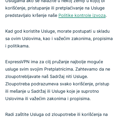
Uslugama ako se nalazite u nekoj zemlji u kojoj bi
korišćenje, pristupanje ili pretplaćivanje na Usluge
predstavljalo kršenje naše
Politike kontrole izvoza
.
Kad god koristite Usluge, morate postupati u skladu
sa ovim Uslovima, kao i važećim zakonima, propisima
i politikama.
ExpressVPN ima za cilj pružanje najbolje moguće
usluge svim svojim Pretplatnicima. Zahtevamo da ne
zloupotrebljavate naš Sadržaj niti Usluge.
Zloupotreba podrazumeva svako korišćenje, pristup
ili mešanje u Sadržaj ili Usluge koje je suprotno
Uslovima ili važećim zakonima i propisima.
Radi zaštite Usluga od zloupotrebe ili korišćenja na