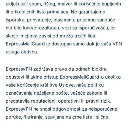
uključujući spam, fišing, malver ili korišćenje kupljenih
ili prikupljenih lista primalaca. Ne garantujemo
isporuku, prihvatanje, plasman u prijemno sanduče
niti bilo kakve rezultate u vezi sa isporučivošću, jer
slanje imejlova zavisi od mreža trećih lica.
ExpressMailGuard je dostupan samo dok je vaša VPN
usluga aktivna.
ExpressVPN zadržava pravo da odmah blokira,
obustavi ili ukine pristup ExpressMailGuard-u ukoliko
vaše korišćenje krši ove Uslove, našu politiku
označavanja neželjene pošte, važeće zakone ili
predstavlja reputacioni, operativni ili pravni rizik.
ExpressVPN ne snosi odgovornost za neisporučene
poruke, filtriranje, stavljane na crne liste i slično.