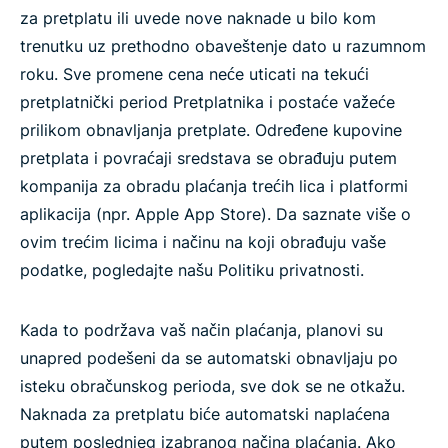
za pretplatu ili uvede nove naknade u bilo kom
trenutku uz prethodno obaveštenje dato u razumnom
roku. Sve promene cena neće uticati na tekući
pretplatnički period Pretplatnika i postaće važeće
prilikom obnavljanja pretplate. Određene kupovine
pretplata i povraćaji sredstava se obrađuju putem
kompanija za obradu plaćanja trećih lica i platformi
aplikacija (npr. Apple App Store). Da saznate više o
ovim trećim licima i načinu na koji obrađuju vaše
podatke, pogledajte našu Politiku privatnosti.
Kada to podržava vaš način plaćanja, planovi su
unapred podešeni da se automatski obnavljaju po
isteku obračunskog perioda, sve dok se ne otkažu.
Naknada za pretplatu biće automatski naplaćena
putem poslednjeg izabranog načina plaćanja. Ako