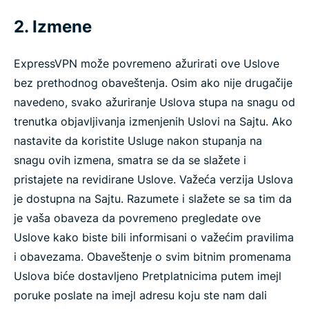
2. Izmene
ExpressVPN može povremeno ažurirati ove Uslove
bez prethodnog obaveštenja. Osim ako nije drugačije
navedeno, svako ažuriranje Uslova stupa na snagu od
trenutka objavljivanja izmenjenih Uslovi na Sajtu. Ako
nastavite da koristite Usluge nakon stupanja na
snagu ovih izmena, smatra se da se slažete i
pristajete na revidirane Uslove. Važeća verzija Uslova
je dostupna na Sajtu. Razumete i slažete se sa tim da
je vaša obaveza da povremeno pregledate ove
Uslove kako biste bili informisani o važećim pravilima
i obavezama. Obaveštenje o svim bitnim promenama
Uslova biće dostavljeno Pretplatnicima putem imejl
poruke poslate na imejl adresu koju ste nam dali