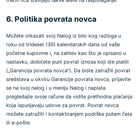
trećih lica stavljaju takve alate na raspolaganje.
6. Politika povrata novca
Možete otkazati svoj Nalog iz bilo kog razloga u
roku od trideset (30) kalendarskih dana od vaše
početne kupovine i, na zahtev kao što je opisano u
nastavku, dobićete puni povrat iznosa koji ste platili
(„Garancija povrata novca“). Da biste zatražili povrat
sredstava u okviru Garancije povrata novca, prijavite
se na svoj nalog i u meniju Nalog i naplata
pregledajte svoje račune da vidite prethodna plaćanja
koja ispunjavaju uslove za povrat. Povrat novca
možete zatražiti i kontaktiranjem podrške putem četa
ili e-pošte.