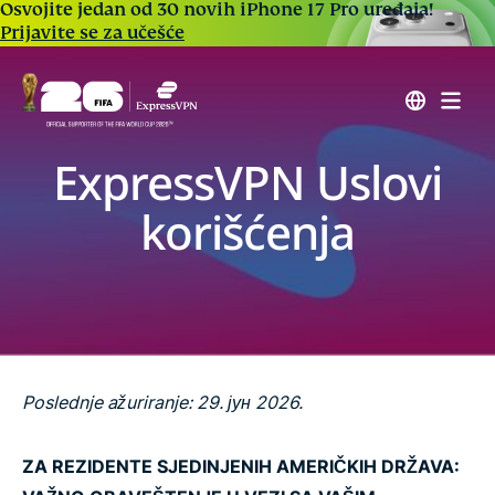
Osvojite jedan od 30 novih iPhone 17 Pro uređaja!
Prijavite se za učešće
ExpressVPN Uslovi
korišćenja
Poslednje ažuriranje: 29. јун 2026.
ZA REZIDENTE SJEDINJENIH AMERIČKIH DRŽAVA: