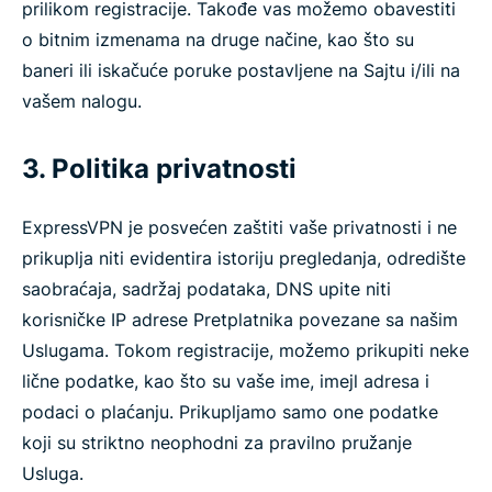
prilikom registracije. Takođe vas možemo obavestiti
o bitnim izmenama na druge načine, kao što su
baneri ili iskačuće poruke postavljene na Sajtu i/ili na
vašem nalogu.
3. Politika privatnosti
ExpressVPN je posvećen zaštiti vaše privatnosti i ne
prikuplja niti evidentira istoriju pregledanja, odredište
saobraćaja, sadržaj podataka, DNS upite niti
korisničke IP adrese Pretplatnika povezane sa našim
Uslugama. Tokom registracije, možemo prikupiti neke
lične podatke, kao što su vaše ime, imejl adresa i
podaci o plaćanju. Prikupljamo samo one podatke
koji su striktno neophodni za pravilno pružanje
Usluga.