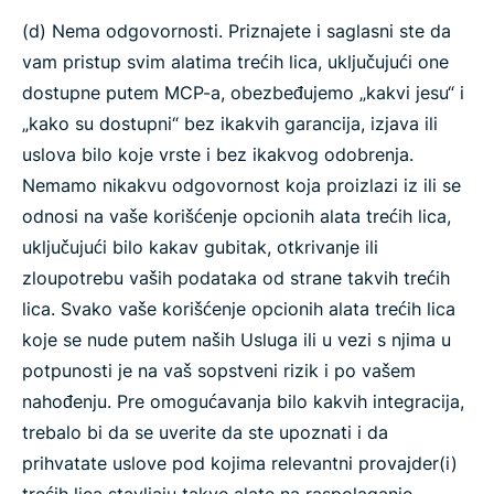
(d) Nema odgovornosti. Priznajete i saglasni ste da
vam pristup svim alatima trećih lica, uključujući one
dostupne putem MCP-a, obezbeđujemo „kakvi jesu“ i
„kako su dostupni“ bez ikakvih garancija, izjava ili
uslova bilo koje vrste i bez ikakvog odobrenja.
Nemamo nikakvu odgovornost koja proizlazi iz ili se
odnosi na vaše korišćenje opcionih alata trećih lica,
uključujući bilo kakav gubitak, otkrivanje ili
zloupotrebu vaših podataka od strane takvih trećih
lica. Svako vaše korišćenje opcionih alata trećih lica
koje se nude putem naših Usluga ili u vezi s njima u
potpunosti je na vaš sopstveni rizik i po vašem
nahođenju. Pre omogućavanja bilo kakvih integracija,
trebalo bi da se uverite da ste upoznati i da
prihvatate uslove pod kojima relevantni provajder(i)