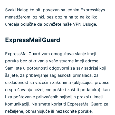
Svaki Nalog će biti povezan sa jednim ExpressKeys
menadžerom lozinki, bez obzira na to na koliko
uređaja odlučite da povežete naše VPN Usluge.
ExpressMailGuard
ExpressMailGuard vam omogućava slanje imejl
poruka bez otkrivanja vaše stvarne imejl adrese.
Sami ste u potpunosti odgovorni za sav sadržaj koji
šaljete, za pribavljanje saglasnosti primalaca, za
usklađenost sa važećim zakonima (uključujući propise
o sprečavanju neželjene pošte i zaštiti podataka), kao
i za poštovanje prihvaćenih najboljih praksi u imejl
komunikaciji. Ne smete koristiti ExpressMailGuard za
neželjene, obmanjujuće ili nezakonite poruke,