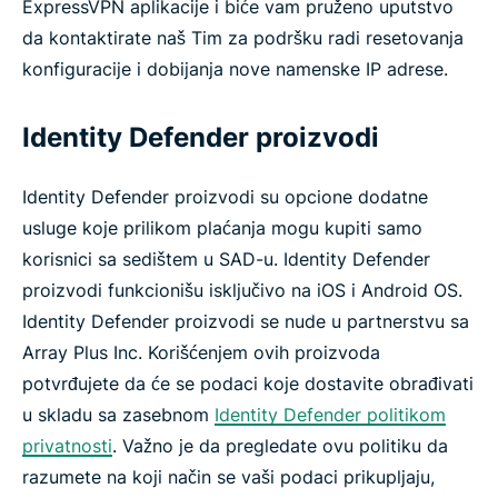
ExpressVPN aplikacije i biće vam pruženo uputstvo
da kontaktirate naš Tim za podršku radi resetovanja
konfiguracije i dobijanja nove namenske IP adrese.
Identity Defender proizvodi
Identity Defender proizvodi su opcione dodatne
usluge koje prilikom plaćanja mogu kupiti samo
korisnici sa sedištem u SAD-u. Identity Defender
proizvodi funkcionišu isključivo na iOS i Android OS.
Identity Defender proizvodi se nude u partnerstvu sa
Array Plus Inc. Korišćenjem ovih proizvoda
potvrđujete da će se podaci koje dostavite obrađivati
u skladu sa zasebnom
Identity Defender politikom
privatnosti
. Važno je da pregledate ovu politiku da
razumete na koji način se vaši podaci prikupljaju,