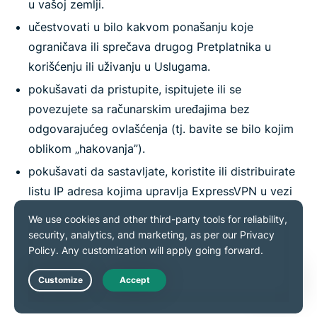
u vašoj zemlji.
učestvovati u bilo kakvom ponašanju koje
ograničava ili sprečava drugog Pretplatnika u
korišćenju ili uživanju u Uslugama.
pokušavati da pristupite, ispitujete ili se
povezujete sa računarskim uređajima bez
odgovarajućeg ovlašćenja (tj. bavite se bilo kojim
oblikom „hakovanja”).
pokušavati da sastavljate, koristite ili distribuirate
listu IP adresa kojima upravlja ExpressVPN u vezi
sa Uslugama.
koristiti Usluge u bilo koje druge osim u zakonite
svrhe.
Live Chat
8. Licenca