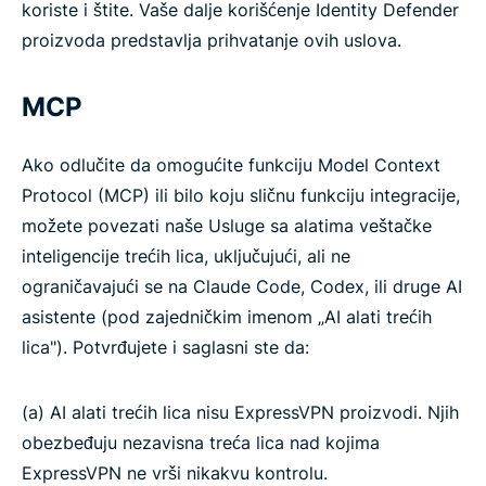
koriste i štite. Vaše dalje korišćenje Identity Defender
proizvoda predstavlja prihvatanje ovih uslova.
MCP
Ako odlučite da omogućite funkciju Model Context
Protocol (MCP) ili bilo koju sličnu funkciju integracije,
možete povezati naše Usluge sa alatima veštačke
inteligencije trećih lica, uključujući, ali ne
ograničavajući se na Claude Code, Codex, ili druge AI
asistente (pod zajedničkim imenom „AI alati trećih
lica"). Potvrđujete i saglasni ste da:
(a) AI alati trećih lica nisu ExpressVPN proizvodi. Njih
obezbeđuju nezavisna treća lica nad kojima
ExpressVPN ne vrši nikakvu kontrolu.