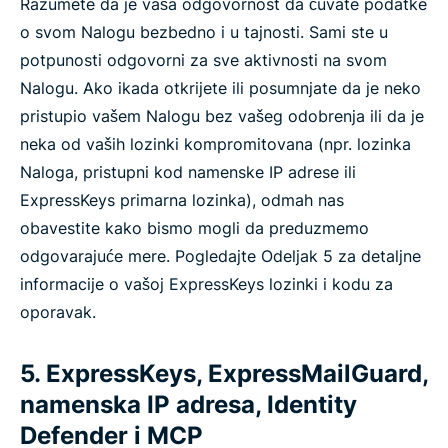
Razumete da je vaša odgovornost da čuvate podatke
o svom Nalogu bezbedno i u tajnosti. Sami ste u
potpunosti odgovorni za sve aktivnosti na svom
Nalogu. Ako ikada otkrijete ili posumnjate da je neko
pristupio vašem Nalogu bez vašeg odobrenja ili da je
neka od vaših lozinki kompromitovana (npr. lozinka
Naloga, pristupni kod namenske IP adrese ili
ExpressKeys primarna lozinka), odmah nas
obavestite kako bismo mogli da preduzmemo
odgovarajuće mere. Pogledajte Odeljak 5 za detaljne
informacije o vašoj ExpressKeys lozinki i kodu za
oporavak.
5. ExpressKeys, ExpressMailGuard,
namenska IP adresa, Identity
Defender i MCP