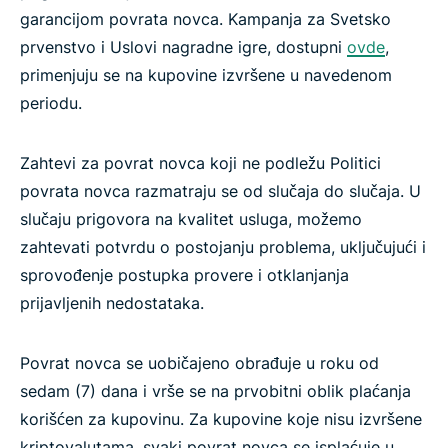
garancijom povrata novca. Kampanja za Svetsko
prvenstvo i Uslovi nagradne igre, dostupni
ovde
,
primenjuju se na kupovine izvršene u navedenom
periodu.
Zahtevi za povrat novca koji ne podležu Politici
povrata novca razmatraju se od slučaja do slučaja. U
slučaju prigovora na kvalitet usluga, možemo
zahtevati potvrdu o postojanju problema, uključujući i
sprovođenje postupka provere i otklanjanja
prijavljenih nedostataka.
Povrat novca se uobičajeno obrađuje u roku od
sedam (7) dana i vrše se na prvobitni oblik plaćanja
korišćen za kupovinu. Za kupovine koje nisu izvršene
kriptovalutama, svaki povrat novca se isplaćuje u