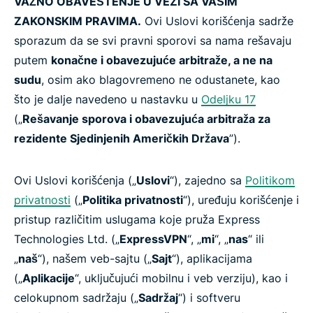
VAŽNO OBAVEŠTENJE U VEZI SA VAŠIM
ZAKONSKIM PRAVIMA.
Ovi Uslovi korišćenja sadrže
sporazum da se svi pravni sporovi sa nama rešavaju
putem
konačne i obavezujuće arbitraže, a ne na
sudu
, osim ako blagovremeno ne odustanete, kao
što je dalje navedeno u nastavku u
Odeljku 17
(„
Rešavanje sporova i obavezujuća arbitraža za
rezidente Sjedinjenih Američkih Država
”).
Ovi Uslovi korišćenja („
Uslovi
“), zajedno sa
Politikom
privatnosti
(„
Politika privatnosti
“), uređuju korišćenje i
pristup različitim uslugama koje pruža Express
Technologies Ltd. („
ExpressVPN
“, „
mi
“, „
nas
“ ili
„
naš
“), našem veb-sajtu („
Sajt
“), aplikacijama
(„
Aplikacije
“, uključujući mobilnu i veb verziju), kao i
celokupnom sadržaju („
Sadržaj
“) i softveru