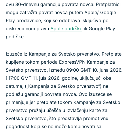
ovu 30-dnevnu garanciju povrata novca. Pretplatnici
mogu zatražiti povrat novca putem Apple/ Google
Play prodavnice, koji se odobrava isključivo po
diskrecionom pravu
Apple podrške
ili Google Play
podrške.
Izuzeće iz Kampanje za Svetsko prvenstvo. Pretplate
kupljene tokom perioda ExpressVPN Kampanje za
Svetsko prvenstvo, između 09:00 GMT 10. juna 2026.
i 17:00 GMT 11. jula 2026. godine, uključujući oba
datuma, („Kampanja za Svetsko prvenstvo“) ne
podležu garanciji povrata novca. Ovo izuzeće se
primenjuje jer pretplate tokom Kampanje za Svetsko
prvenstvo pružaju učešće u izvlačenju karte za
Svetsko prvenstvo, što predstavlja promotivnu
pogodnost koja se ne može kombinovati sa