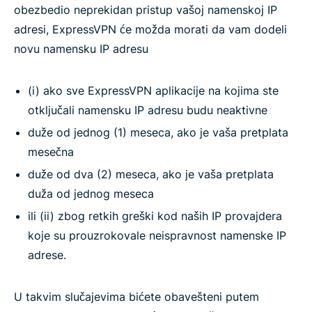
obezbedio neprekidan pristup vašoj namenskoj IP
adresi, ExpressVPN će možda morati da vam dodeli
novu namensku IP adresu
(i) ako sve ExpressVPN aplikacije na kojima ste
otključali namensku IP adresu budu neaktivne
duže od jednog (1) meseca, ako je vaša pretplata
mesečna
duže od dva (2) meseca, ako je vaša pretplata
duža od jednog meseca
ili (ii) zbog retkih greški kod naših IP provajdera
koje su prouzrokovale neispravnost namenske IP
adrese.
U takvim slučajevima bićete obavešteni putem