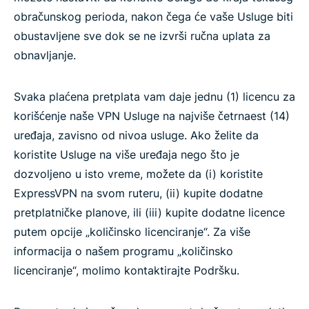
obračunskog perioda, nakon čega će vaše Usluge biti
obustavljene sve dok se ne izvrši ručna uplata za
obnavljanje.
Svaka plaćena pretplata vam daje jednu (1) licencu za
korišćenje naše VPN Usluge na najviše četrnaest (14)
uređaja, zavisno od nivoa usluge. Ako želite da
koristite Usluge na više uređaja nego što je
dozvoljeno u isto vreme, možete da (i) koristite
ExpressVPN na svom ruteru, (ii) kupite dodatne
pretplatničke planove, ili (iii) kupite dodatne licence
putem opcije „količinsko licenciranje“. Za više
informacija o našem programu „količinsko
licenciranje“, molimo kontaktirajte Podršku.