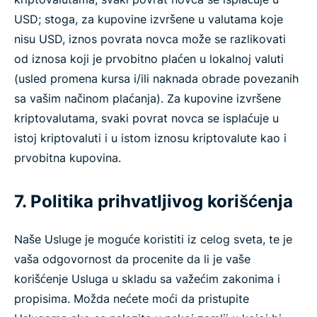
USD; stoga, za kupovine izvršene u valutama koje
nisu USD, iznos povrata novca može se razlikovati
od iznosa koji je prvobitno plaćen u lokalnoj valuti
(usled promena kursa i/ili naknada obrade povezanih
sa vašim načinom plaćanja). Za kupovine izvršene
kriptovalutama, svaki povrat novca se isplaćuje u
istoj kriptovaluti i u istom iznosu kriptovalute kao i
prvobitna kupovina.
7. Politika prihvatljivog korišćenja
Naše Usluge je moguće koristiti iz celog sveta, te je
vaša odgovornost da procenite da li je vaše
korišćenje Usluga u skladu sa važećim zakonima i
propisima. Možda nećete moći da pristupite