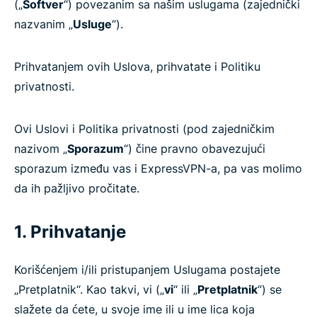
(„
Softver
“) povezanim sa našim uslugama (zajednički
nazvanim „
Usluge
“).
Prihvatanjem ovih Uslova, prihvatate i Politiku
privatnosti.
Ovi Uslovi i Politika privatnosti (pod zajedničkim
nazivom „
Sporazum
“) čine pravno obavezujući
sporazum između vas i ExpressVPN-a, pa vas molimo
da ih pažljivo pročitate.
1. Prihvatanje
Korišćenjem i/ili pristupanjem Uslugama postajete
„Pretplatnik“. Kao takvi, vi („
vi
“ ili „
Pretplatnik
“) se
slažete da ćete, u svoje ime ili u ime lica koja