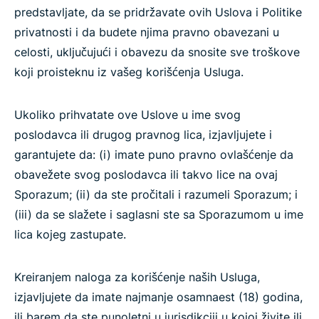
predstavljate, da se pridržavate ovih Uslova i Politike
privatnosti i da budete njima pravno obavezani u
celosti, uključujući i obavezu da snosite sve troškove
koji proisteknu iz vašeg korišćenja Usluga.
Ukoliko prihvatate ove Uslove u ime svog
poslodavca ili drugog pravnog lica, izjavljujete i
garantujete da: (i) imate puno pravno ovlašćenje da
obavežete svog poslodavca ili takvo lice na ovaj
Sporazum; (ii) da ste pročitali i razumeli Sporazum; i
(iii) da se slažete i saglasni ste sa Sporazumom u ime
lica kojeg zastupate.
Kreiranjem naloga za korišćenje naših Usluga,
izjavljujete da imate najmanje osamnaest (18) godina,
ili barem da ste punoletni u jurisdikciji u kojoj živite ili