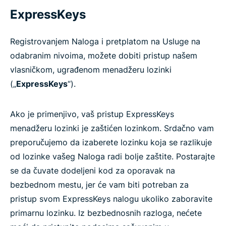
ExpressKeys
Registrovanjem Naloga i pretplatom na Usluge na
odabranim nivoima, možete dobiti pristup našem
vlasničkom, ugrađenom menadžeru lozinki
(„
ExpressKeys
“).
Ako je primenjivo, vaš pristup ExpressKeys
menadžeru lozinki je zaštićen lozinkom. Srdačno vam
preporučujemo da izaberete lozinku koja se razlikuje
od lozinke vašeg Naloga radi bolje zaštite. Postarajte
se da čuvate dodeljeni kod za oporavak na
bezbednom mestu, jer će vam biti potreban za
pristup svom ExpressKeys nalogu ukoliko zaboravite
primarnu lozinku. Iz bezbednosnih razloga, nećete