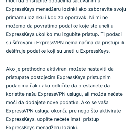
moći da pristupite podacima sačuvanim u
ExpressKeys menadžeru lozinki ako zaboravite svoju
primarnu lozinku i kod za oporavak. Ni mi ne
možemo da povratimo podatke koje ste uneli u
ExpressKeys ukoliko mu izgubite pristup. Ti podaci
su šifrovani i ExpressVPN nema načina da pristupi ili
dešifruje podatke koji su uneti u ExpressKeys.
Ako je prethodno aktiviran, možete nastaviti da
pristupate postojećim ExpressKeys pristupnim
podacima čak i ako odlučite da prestanete da
koristite našu ExpressVPN uslugu, ali možda nećete
moći da dodajete nove podatke. Ako se vaša
ExpressVPN usluga okonča pre nego što aktivirate
ExpressKeys, uopšte nećete imati pristup
ExpressKeys menadžeru lozinki.