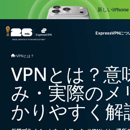
新しいiPhon
ExpressVPNに
ExpressVPN for Teams
VPNとは？
VPN protection for grow
to deploy, simple to man
VPNとは？意
scale.
み・実際のメ
かりやすく解