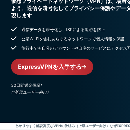
仮想プライベートネットワーク（VPN）は、場所
よう、通信を暗号化してプライバシー保護やデー
現します
通信データを暗号化し、ISPによる追跡を防止
公衆Wi-Fiを含むあらゆるネットワークで個人情報を保護
旅行中でも自分のアカウントや自宅のサービスにアクセス
ExpressVPNを入手する
30日間返金保証*
(*新規ユーザー向け)
PNの種類をわかりやすく解説
高度なVPNの仕組み（上級ユーザー向け）
なぜEXPRE