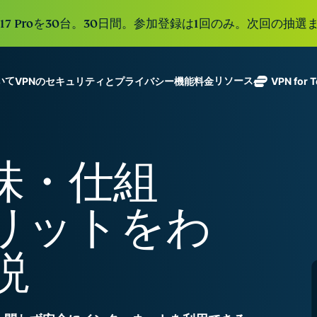
e 17 Proを30台。30日間。参加登録は1回のみ。次回の抽選ま
ついて
リソース
VPNのセキュリティとプライバシー機能
料金
VPN for 
ExpressVPN
業界をリード
Get fast, secure
ExpressMailGuard
する超高速
ノーログポリシー]
Windows
VPNとは
新機能
ing teams. Easy
受信トレイと個人情
VPN。113か
複数のデバイスで利用
MacOS
初心者向けVPN
新機能
age, built to
味・仕組
報を守るプライベー
国のセキュア
オンラインサービスに安全にアクセス
Linux
VPNの使い方
新機能
トメールリレーサー
holiday.
なサーバーを
すべての機能を見る
VPN暗号化の仕
ビス。
eSIM
備えていま
リットをわ
Free eSIM
す。
across 15
ExpressAI
destination
1つのサブスクリプシ
機密コンピュ
説
張中のツール群を利用
ーティングを
ExpressKeys
採用した、プ
ルライフを向上させま
安全なパスワ
ライバシー重
ード管理や多
視のインテリ
すべての製品を見る
要素認証な