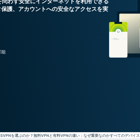
を問わず安全にインターネットを利用できる
ジェンスを実
ど。
タ保護、アカウントへの安全なアクセスを実
現する初のコ
ンシューマー
向けAI。
Identity
Defender
ID保護・監
可能
視・データ削
除を備えた強
力なツール
群。
SSVPNを選ぶのか？
無料VPNと有料VPNの違い：なぜ重要なのか
すべてのデバイスで