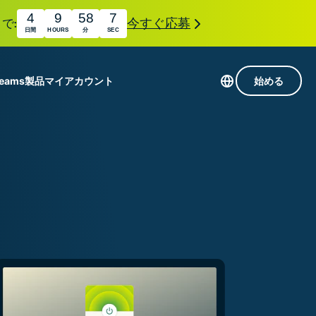
4
9
58
6
で:
今すぐ応募
日間
HOURS
分
SEC
Teams
製品
マイアカウント
始める
113か国のサーバー
Intego
高速VPN
Award-
ゲーミング向けVPN
com
winning
組み
ExpressVPNについて
macOS
antivirus,
0+
firewall,
s.
ョンで、プライバシーとセキュリティを強化する拡
system tools,
できます。これらはシームレスに連携し、デジタ
and more.
す。