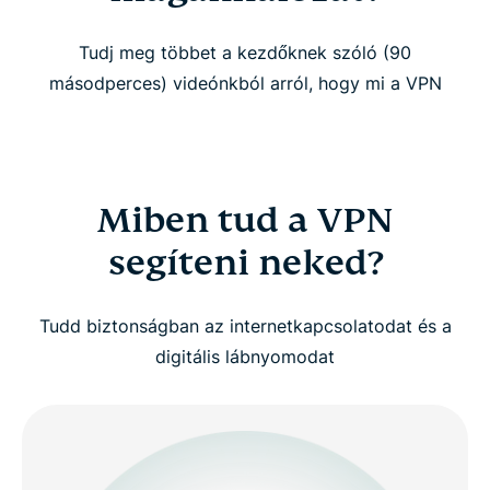
Miben tud a VPN segíteni neked?
Tudj meg többet a kezdőknek szóló (90
Kinek érdemes VPN-t használnia?
másodperces) videónkból arról, hogy mi a VPN
Nézd meg: Miért érdemes VPN-t használnod
Hogyan működik a VPN?
Miben tud a VPN
segíteni neked?
A különböző típusú VPN szolgáltatásokról
Tudd biztonságban az internetkapcsolatodat és a
Speciális VPN fogalmak (a haladó felhasználók
digitális lábnyomodat
számára)
Miért válasszam az ExpressVPN-t?