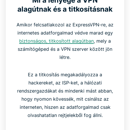
Mi a lényege a VPN
alagútnak és a titkosításnak
Amikor felcsatlakozol az ExpressVPN-re, az
internetes adatforgalmad védve marad egy
biztonságos, titkosított alagútban
, mely a
számítógéped és a VPN szerver között jön
létre.
Ez a titkosítás megakadályozza a
hackereket, az ISP-ket, a hálózati
rendszergazdákat és mindenki mást abban,
hogy nyomon kövessék, mit csinálsz az
interneten, hiszen az adatforgalmad csak
olvashatatlan rejtjelekből fog állni.