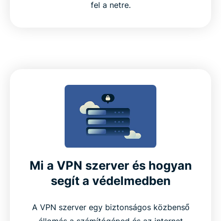
fel a netre.
Mi a VPN szerver és hogyan
segít a védelmedben
A VPN szerver egy biztonságos közbenső
állomás a számítógéped és az internet