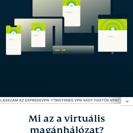
ÁLASSZAM AZ EXPRESSVPN-T?
INGYENES VPN VAGY FIZETŐS VPN? MIÉRT
Mi az a virtuális
Mi az a virtuális magánhálózat?
magánhálózat?