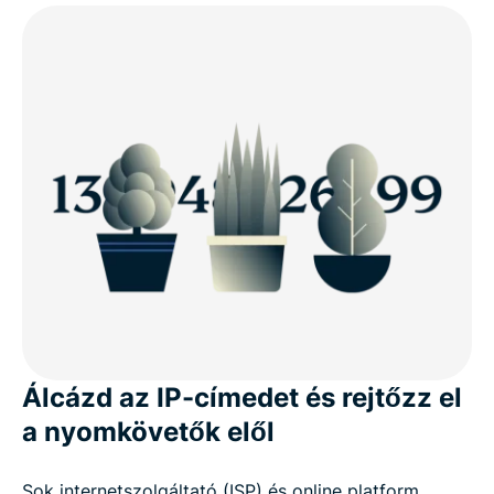
Álcázd az IP-címedet és rejtőzz el
a nyomkövetők elől
Sok internetszolgáltató (ISP) és online platform