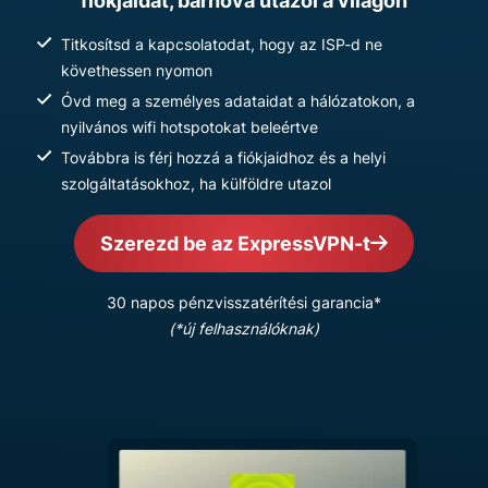
fiókjaidat, bárhová utazol a világon
Titkosítsd a kapcsolatodat, hogy az ISP-d ne
követhessen nyomon
Óvd meg a személyes adataidat a hálózatokon, a
nyilvános wifi hotspotokat beleértve
Továbbra is férj hozzá a fiókjaidhoz és a helyi
szolgáltatásokhoz, ha külföldre utazol
Szerezd be az ExpressVPN-t
30 napos pénzvisszatérítési garancia*
(*új felhasználóknak)