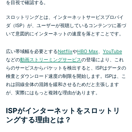
ISPによるNetflixのスロットリングを止める方法
スロットリングとは、インターネットサービスプロバイ
ダ（ISP）が、ユーザーが視聴しているコンテンツに基づ
簡単3ステップでISPスロットリングを打破
いて意図的にインターネットの速度を落とすことです。
よくある質問：ISPスロットリング
広い帯域幅を必要とする
Netflix
や
HBO Max
、
YouTube
などの
動画ストリーミングサービス
の登場により、これ
ISPによる動画ストリーミングの制限を阻止
らのサービスからパケットを検出すると、ISPはデータの
検査とダウンロード速度の制限を開始します。ISPは、こ
れは回線全体の混雑を緩和させるためだと主張します
が、実際にはもっと複雑な理由があります。
ISPがインターネットをスロットリ
ングする理由とは？