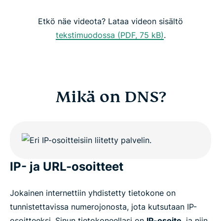
Yksityisen DNS:n sisältämän VPN:n hyödyt
Etkö näe videota? Lataa videon sisältö
tekstimuodossa (PDF, 75 kB)
.
Kokeile VPN:ää, jolla on oma DNS
Mikä on DNS?
IP- ja URL-osoitteet
Jokainen internettiin yhdistetty tietokone on
tunnistettavissa numerojonosta, jota kutsutaan IP-
osoitteeksi. Sinun tietokoneellasi on
IP-osoite
, ja niin