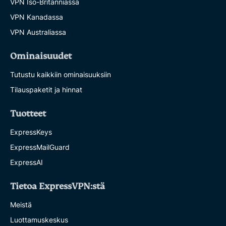
VPN Iso-Britanniassa
VPN Kanadassa
VPN Australiassa
Ominaisuudet
Tutustu kaikkiin ominaisuuksiin
Tilauspaketit ja hinnat
Tuotteet
ExpressKeys
ExpressMailGuard
ExpressAI
Tietoa ExpressVPN:stä
Meistä
Luottamuskeskus