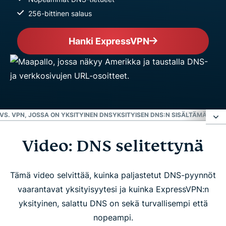
256-bittinen salaus
Hanki ExpressVPN
VS. VPN, JOSSA ON YKSITYINEN DNS
YKSITYISEN DNS:N SISÄLTÄMÄN VP
Video: DNS selitettynä
Video: DNS selitettynä
Mikä on DNS?
Tämä video selvittää, kuinka paljastetut DNS-pyynnöt
vaarantavat yksityisyytesi ja kuinka ExpressVPN:n
yksityinen, salattu DNS on sekä turvallisempi että
Ilmainen DNS vs. VPN, jossa on yksityinen DNS
nopeampi.