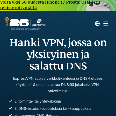
Voita yksi 30 uudesta iPhone 17 Prosta!
Osallistu
rekisteröitymällä
Hanki VPN, jossa on
yksityinen ja
salattu DNS
ExpressVPN suojaa verkkoliikenteesi
ja
DNS-tietueesi
käyttämällä omaa salattua DNS:ää jokaisella VPN-
palvelimella.
Ei toiminta- tai yhteyslokeja
Ei DNS-estoja, -suodatuksia tai -kaappauksia
Nopeammat DNS-tietueet