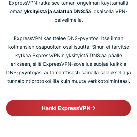
ExpressVPN ratkaisee tämän ongelman käyttämällä
omaa
yksityistä ja salattua DNS:ää
jokaisella VPN-
palvelimella.
ExpressVPN käsittelee DNS-pyyntösi itse ilman
kolmansien osapuolten osallisuutta. Sinun ei tarvitse
kytkeä ExpressVPN:n yksityistä DNS:ää päälle
erikseen, sillä ExpressVPN-sovellus suojaa kaikkia
DNS-pyyntöjäsi automaattisesti samalla salauksella ja
tunnelointiprotokollilla kuin muuta verkkotoimintaasi.
Hanki ExpressVPN