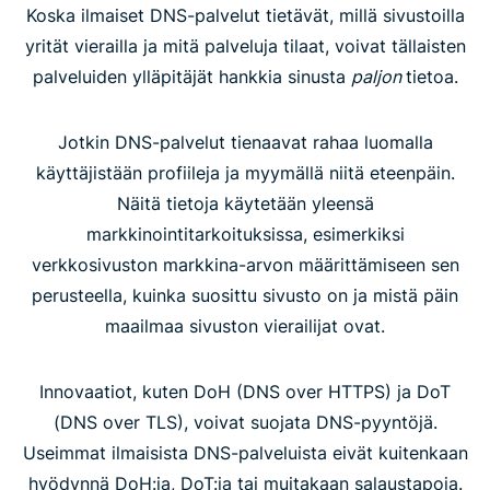
Koska ilmaiset DNS-palvelut tietävät, millä sivustoilla
yrität vierailla ja mitä palveluja tilaat, voivat tällaisten
palveluiden ylläpitäjät hankkia sinusta
paljon
tietoa.
Jotkin DNS-palvelut tienaavat rahaa luomalla
käyttäjistään profiileja ja myymällä niitä eteenpäin.
Näitä tietoja käytetään yleensä
markkinointitarkoituksissa, esimerkiksi
verkkosivuston markkina-arvon määrittämiseen sen
perusteella, kuinka suosittu sivusto on ja mistä päin
maailmaa sivuston vierailijat ovat.
Innovaatiot, kuten DoH (DNS over HTTPS) ja DoT
(DNS over TLS), voivat suojata DNS-pyyntöjä.
Useimmat ilmaisista DNS-palveluista eivät kuitenkaan
hyödynnä DoH:ia, DoT:ia tai muitakaan salaustapoja.