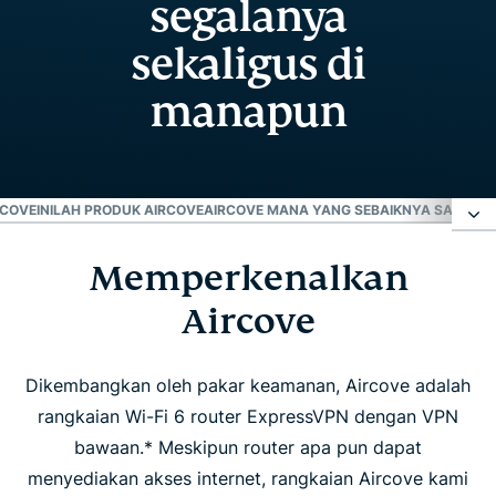
segalanya
sekaligus di
manapun
RCOVE
INILAH PRODUK AIRCOVE
AIRCOVE MANA YANG SEBAIKNYA SAYA D
Memperkenalkan
Memperkenalkan Aircove
Aircove
Rasakan perbedaan Aircove
Dikembangkan oleh pakar keamanan, Aircove adalah
Inilah produk Aircove
rangkaian Wi-Fi 6 router ExpressVPN dengan VPN
bawaan.* Meskipun router apa pun dapat
Aircove mana yang sebaiknya saya dapatkan?
menyediakan akses internet, rangkaian Aircove kami