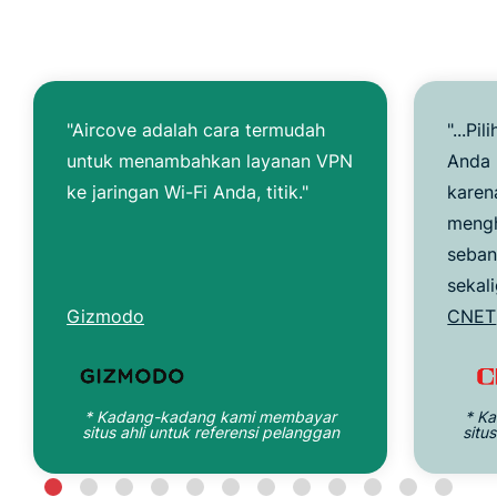
"Aircove adalah cara termudah
"...Pi
untuk menambahkan layanan VPN
Anda 
ke jaringan Wi-Fi Anda, titik."
karen
meng
seban
sekali
Gizmodo
CNET
* Kadang-kadang kami membayar
* K
situs ahli untuk referensi pelanggan
situ