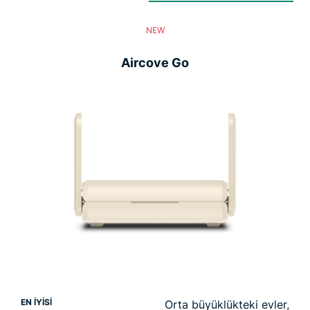
NEW
Aircove Go
EN İYİSİ
Orta büyüklükteki evler,