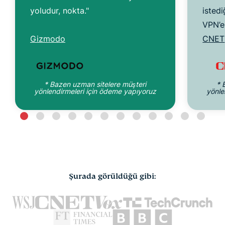
yoludur, nokta."
istedi
VPN’e 
Gizmodo
CNET
* Bazen uzman sitelere müşteri
* 
yönlendirmeleri için ödeme yapıyoruz
yönle
Şurada görüldüğü gibi: