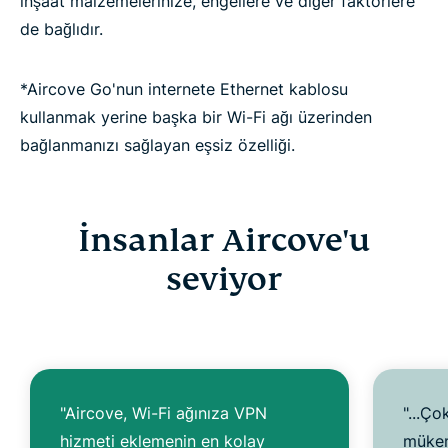
inşaat malzemelerinize, engellere ve diğer faktörlere
de bağlıdır.
*Aircove Go'nun internete Ethernet kablosu
kullanmak yerine başka bir Wi-Fi ağı üzerinden
bağlanmanızı sağlayan eşsiz özelliği.
İnsanlar Aircove'u
seviyor
"Aircove, Wi-Fi ağınıza VPN
"...Ço
hizmeti eklemenin en kolay
mükem