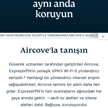
aynı anda
koruyun
INI YAŞAYIN
AIRCOVE AILESIYLE TANIŞIN
HANGI AIRCOVE’U ALMALI?
İNSAN
Aircove'la tanışın
Aircove'la tanışın
Aircove farkını yaşayın
Güvenlik uzmanları tarafından geliştirilen Aircove,
ExpressVPN'in yerleşik VPN'li Wi-Fi 6 yönlendirici
serisidir.* Herhangi bir yönlendirici internet erişimi
Aircove ailesiyle tanışın
sağlayabilirken, Aircove serimiz bir adım daha ileri
gider: ExpressVPN'in tüm avantajlarını ağınızdaki her
Hangi Aircove’u almalı?
şeye anında getirir. —akıllı ev aletleri ve izleme
aletleri dahil. Bağlıysa, korunuyordur.
İnsanlar Aircove'u seviyor