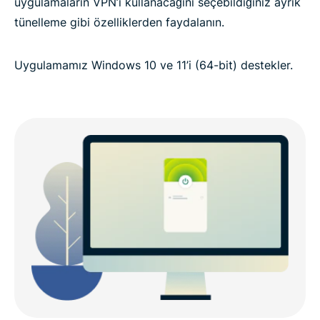
uygulamaların VPN’i kullanacağını seçebildiğiniz ayrık
tünelleme gibi özelliklerden faydalanın.
Uygulamamız Windows 10 ve 11’i (64-bit) destekler.