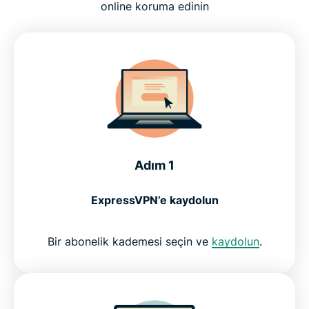
VPN nedir ve neden önemlidir
online koruma edinin
ExpressVPN’le nelere sahip olursunuz
VPN indirmek güvenli ve yasal mıdır?
Kullanıcılar ExpressVPN hakkında neler diyor
Adım 1
SSS: VPN İndirmek
ExpressVPN’e kaydolun
ExpressVPN’i deneyin
Bir abonelik kademesi seçin ve
kaydolun
.