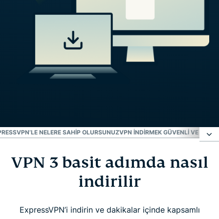
PRESSVPN’LE NELERE SAHIP OLURSUNUZ
VPN INDIRMEK GÜVENLI VE YASAL
VPN 3 basit adımda nasıl
VPN 3 basit adımda nasıl indirilir
indirilir
Tüm platformlar için VPN indirin
ExpressVPN’i indirin ve dakikalar içinde kapsamlı