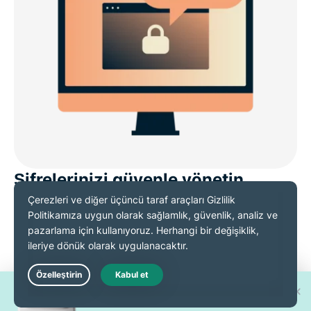
Şifrelerinizi güvenle yönetin
Şifrenizi unutmaktan ya da farklı giriş bilgileriyle
uğraşmaktan mı yakınıyorsunuz?
ExpressVPN’in şifre
yöneticisi
ExpressKeys ile işinizi kolaylaştırın.
30 yeni
Live Chat
Sır vermeyen şifrelemeye sahip ExpressKeys’te
iPhone 17 Pro'dan birini kazanın!