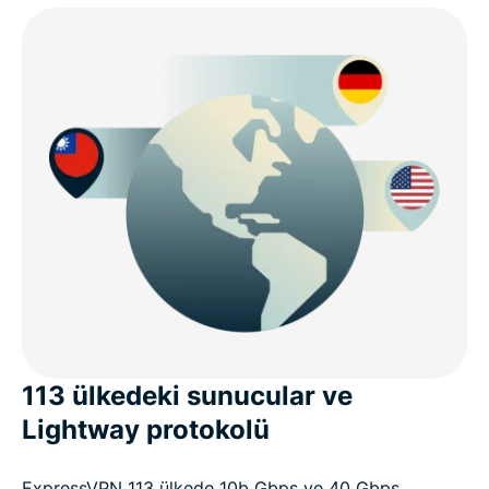
113 ülkedeki sunucular ve
Lightway protokolü
ExpressVPN 113 ülkede 10b Gbps ve 40 Gbps