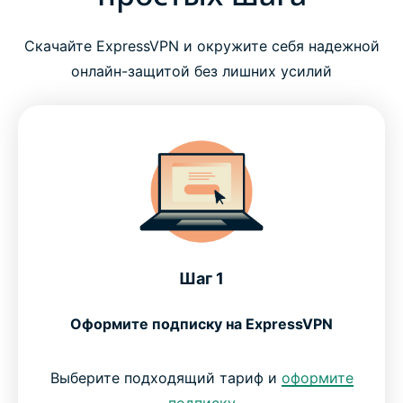
VPN-приложения для любых платформ
Скачайте ExpressVPN и окружите себя надежной
Что такое VPN? Зачем это нужно?
онлайн-защитой без лишних усилий
Что предоставит вам ExpressVPN
Не нарушает ли закон загрузка VPN?
Что говорят про ExpressVPN
Шаг 1
ЧаВо: загрузка VPN
Оформите подписку на ExpressVPN
Используйте ExpressVPN без риска
Выберите подходящий тариф и
оформите