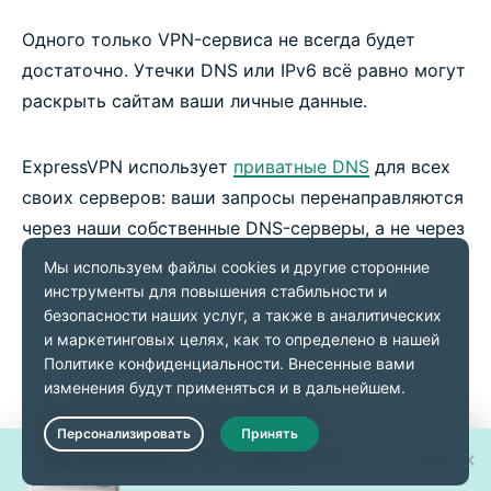
Одного только VPN-сервиса не всегда будет
достаточно. Утечки DNS или IPv6 всё равно могут
раскрыть сайтам ваши личные данные.
ExpressVPN использует
приватные DNS
для всех
своих серверов: ваши запросы перенаправляются
через наши собственные DNS-серверы, а не через
общедоступные аналоги. Такой подход ограждает
вас от утечек IPv6 и обеспечивает
дополнительную защиту за счет маскировки IP-
адреса и скрытия истории работы в Сети от
посторонних.
Выиграйте один из 30 новых
Live Chat
iPhone 17 Pro!