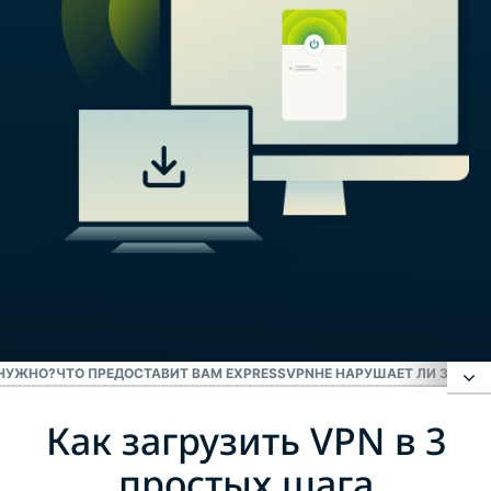
 НУЖНО?
ЧТО ПРЕДОСТАВИТ ВАМ EXPRESSVPN
НЕ НАРУШАЕТ ЛИ ЗАКОН
Как загрузить VPN в 3
Как загрузить VPN в 3 простых шага
простых шага