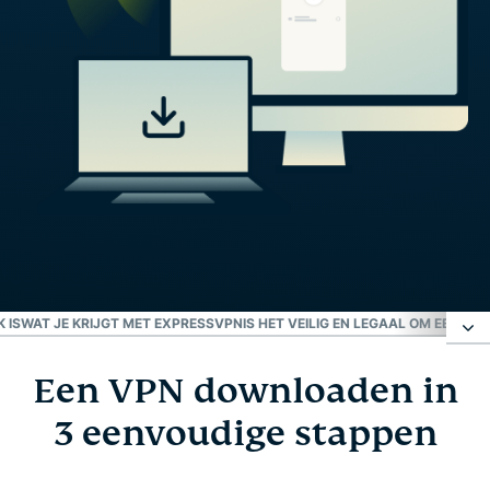
 IS
WAT JE KRIJGT MET EXPRESSVPN
IS HET VEILIG EN LEGAAL OM EEN V
Een VPN downloaden in
Een VPN downloaden in 3 eenvoudige stappen
3 eenvoudige stappen
VPN-downloads voor alle platforms