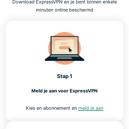
Download ExpressVPN en je bent binnen enkele
Wat is een VPN en waarom het belangrijk is
minuten online beschermd
Wat je krijgt met ExpressVPN
Is het veilig en legaal om een VPN te downloaden?
Wat mensen zeggen over ExpressVPN
Stap 1
Veelgestelde vragen: een VPN downloaden
Meld je aan voor ExpressVPN
Probeer ExpressVPN
Kies en abonnement en
meld je aan