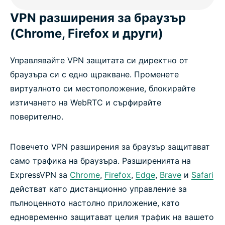
VPN разширения за браузър
(Chrome, Firefox и други)
Управлявайте VPN защитата си директно от
браузъра си с едно щракване. Променете
виртуалното си местоположение, блокирайте
изтичането на WebRTC и сърфирайте
поверително.
Повечето VPN разширения за браузър защитават
само трафика на браузъра. Разширенията на
ExpressVPN за
Chrome
,
Firefox
,
Edge
,
Brave
и
Safari
действат като дистанционно управление за
пълноценното настолно приложение, като
едновременно защитават целия трафик на вашето