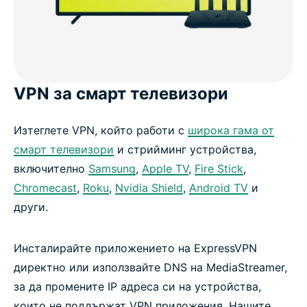
VPN за смарт телевизори
Изтеглете VPN, който работи с
широка гама от
смарт телевизори
и стрийминг устройства,
включително
Samsung
,
Apple TV
,
Fire Stick
,
Chromecast
,
Roku
,
Nvidia Shield
,
Android TV
и
други.
Инсталирайте приложението на ExpressVPN
директно или използвайте DNS на MediaStreamer,
за да промените IP адреса си на устройства,
които не поддържат VPN приложения. Нашите