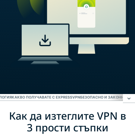
ЛОГИЯ
КАКВО ПОЛУЧАВАТЕ С EXPRESSVPN
БЕЗОПАСНО И ЗАКОННО ЛИ Е
Как да изтеглите VPN в
Как да изтеглите VPN в 3 прости стъпки
3 прости стъпки
VPN изтегляния за всички платформи