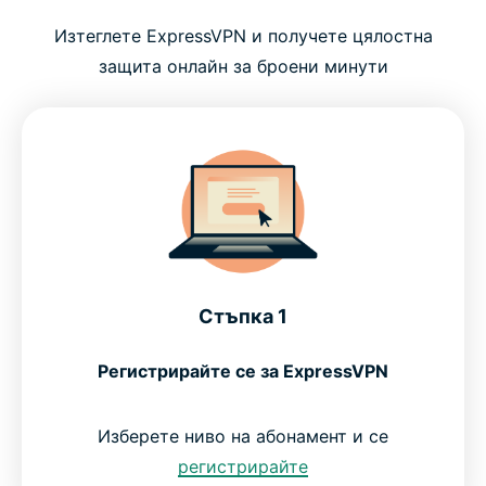
Изтеглете ExpressVPN и получете цялостна
Какво е VPN и защо е важна технология
защита онлайн за броени минути
Какво получавате с ExpressVPN
Безопасно и законно ли е да изтегляте VPN?
Какво казват хората за ExpressVPN
Стъпка 1
ЧЗВ: Изтегляне на VPN
Регистрирайте се за ExpressVPN
Пробвайте ExpressVPN без риск
Изберете ниво на абонамент и се
регистрирайте