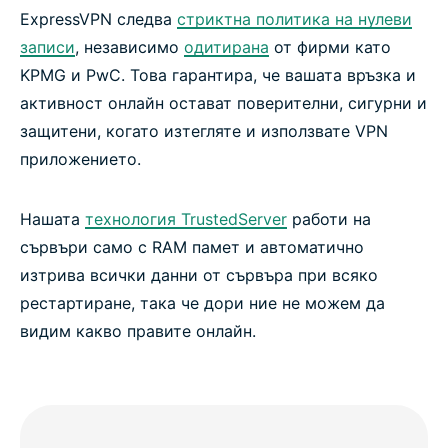
ExpressVPN следва
стриктна политика на нулеви
записи
, независимо
одитирана
от фирми като
KPMG и PwC. Това гарантира, че вашата връзка и
активност онлайн остават поверителни, сигурни и
защитени, когато изтегляте и използвате VPN
приложението.
Нашата
технология TrustedServer
работи на
сървъри само с RAM памет и автоматично
изтрива всички данни от сървъра при всяко
рестартиране, така че дори ние не можем да
видим какво правите онлайн.