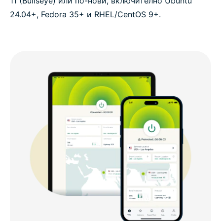
11 (Bullseye) или по-нови, включително Ubuntu
24.04+, Fedora 35+ и RHEL/CentOS 9+.