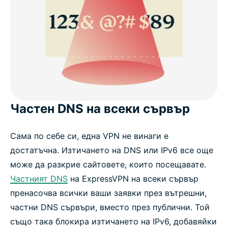
Частен DNS на всеки сървър
Сама по себе си, една VPN не винаги е
достатъчна. Изтичането на DNS или IPv6 все още
може да разкрие сайтовете, които посещавате.
Частният DNS
на ExpressVPN на всеки сървър
пренасочва всички ваши заявки през вътрешни,
частни DNS сървъри, вместо през публични. Той
също така блокира изтичането на IPv6, добавяйки