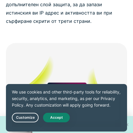
допълнителен слой защита, за да запази
истинския ви IP адрес и активността ви при
сърфиране скрити от трети страни.
Спечелете един от 30 нови
Live Chat
iPhone 17 Pro!