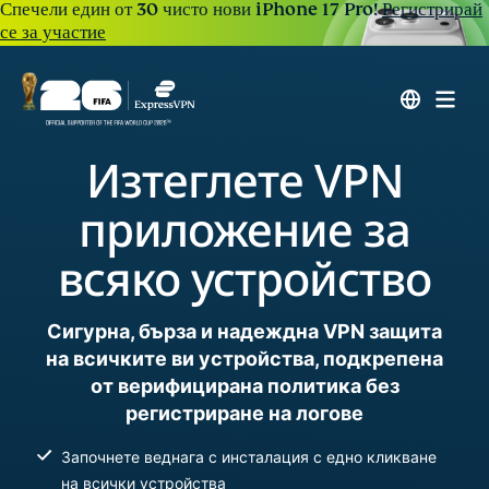
Спечели един от 30 чисто нови iPhone 17 Pro!
Регистрирай
се за участие
Изтеглете VPN
приложение за
всяко устройство
Сигурна, бърза и надеждна VPN защита
на всичките ви устройства, подкрепена
от верифицирана политика без
регистриране на логове
Започнете веднага с инсталация с едно кликване
на всички устройства