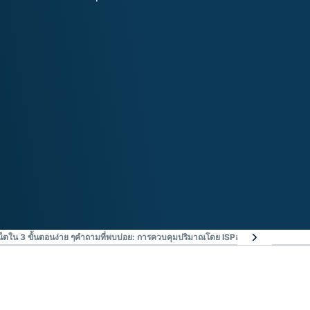
็ตใน 3 ขั้นตอนง่าย ๆ
คำถามที่พบบ่อย: การควบคุมปริมาณโดย ISP
อย่าปล่อยให้ผู้ให้บร