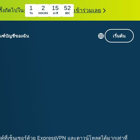
1
2
15
51
ั้งถัดไปใน:
เข้าร่วมเลย
วัน
HOURS
นาที
SEC
ณฑ์
บัญชีของฉัน
เริ่มต้น
เซิร์ฟเวอร์ใน 113 ประเทศ
Intego
านขั้นเริ่มต้น
VPN ความเร็วสูง
Award-
VPN สำหรับเล่นเกม
com
winning
หัสของ VPN
กี่ยวกับ ExpressVPN
macOS
น
antivirus,
firewall,
ชีจะมอบการเข้าถึงชุดเครื่องมือความเป็นส่วนตัว
system tools,
พิ่มขึ้นอย่างต่อเนื่องซึ่งสามารถใช้งานร่วมกันได้
and more.
ชีวิตดิจิทัลของคุณ