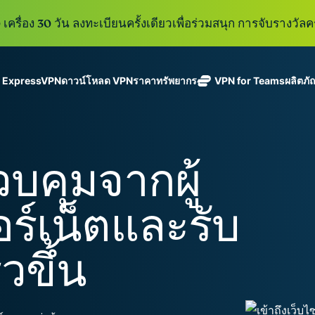
เครื่อง 30 วัน ลงทะเบียนครั้งเดียวเพื่อร่วมสนุก การจับรางวัลคร
ู ExpressVPN
ดาวน์โหลด VPN
ราคา
ทรัพยากร
VPN for Teams
ผลิตภั
ExpressVPN
ExpressMailGuard
VPN ที่เร็วที่สุด
Get fast, secure
ในสาขา
บริการ email relay
นโยบายการไม่บันทึกข้อมูล
Windows
VPN คืออะไร?
ใหม่
ing teams. Easy
อุตสาหกรรม
แบบส่วนตัวสำหรับ
ใช้ได้บนหลายอุปกรณ์
MacOS
VPN สำหรับผู้ใช้ง
ใหม่
age, built to
วบคุมจากผู้
พร้อมเซิร์ฟเวอร์
ปกป้องกล่องข้อความ
เข้าถึงบริการออนไลน์อย่างปลอดภัย
Linux
วิธีใช้งาน VPN
ใหม่
holiday.
ที่ปลอดภัยใน
ขาเข้าและตัวตนของ
สำรวจดูคุณสมบัติทั้งหมด
อธิบายการเข้าร
เ
eSIM
ประเทศ 113
คุณ
อร์เน็ตและรับ
eSIM ฟรีใ
ประเทศ
กว่า 150
ExpressAI
ประเทศ
การสมัครสมาชิกหนึ่งบัญ
AI สำหรับผู้
็วขึ้น
ExpressKeys
และความปลอดภัยที่มีการเ
บริโภคราย
การจัดการรหัส
แรกที่ขับ
อย่างราบรื่นเพื่อยกระดับ
ผ่านที่มีความ
เคลื่อนโดย
ปลอดภัย การ
confidential
ดูผลิตภัณฑ์ทั้งหมด