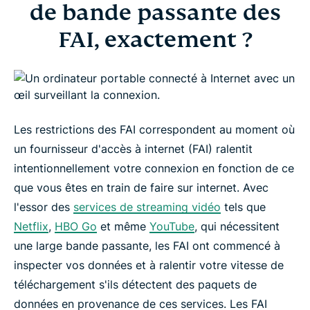
FAI, exactement ?
de bande passante des
FAI, exactement ?
Quel est le meilleur moyen de contourner la
restriction de bande passante ?
Comment empêcher votre FAI de brider Netflix
Les restrictions des FAI correspondent au moment où
Contournez les restrictions des FAI en 3 étapes
un fournisseur d'accès à internet (FAI) ralentit
simples
intentionnellement votre connexion en fonction de ce
que vous êtes en train de faire sur internet. Avec
l'essor des
services de streaming vidéo
tels que
FAQ : Limitations des FAI
Netflix
,
HBO Go
et même
YouTube
, qui nécessitent
une large bande passante, les FAI ont commencé à
Ne laissez pas les FAI ralentir votre streaming
inspecter vos données et à ralentir votre vitesse de
vidéo
téléchargement s'ils détectent des paquets de
données en provenance de ces services. Les FAI