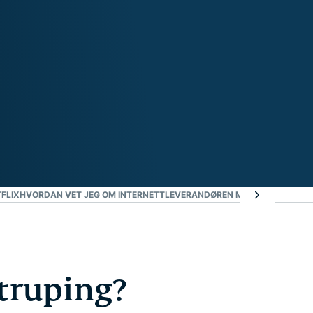
FLIX
HVORDAN VET JEG OM INTERNETTLEVERANDØREN MIN STRUPER NET
truping?