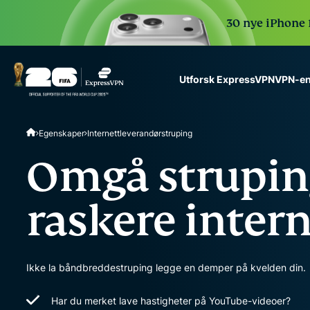
30 nye iPhone 1
VPN-en
Utforsk ExpressVPN
ExpressVPN for Teams
Egenskaper
Internettleverandørstruping
VPN protection for grow
to deploy, simple to man
Omgå struping
scale.
raskere intern
Ikke la båndbreddestruping legge en demper på kvelden din.
Har du merket lave hastigheter på YouTube-videoer?