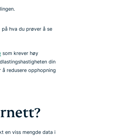
t på hva du prøver å se
e
som krever høy
dlastingshastigheten din
or å redusere opphopning
rnett?
ukt en viss mengde data i