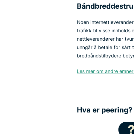
Båndbreddestru
Noen internettleverandøre
trafikk til visse innhold
nettleverandører har tvung
unngår å betale for sårt
bredbåndstilbydere betyr
Les mer om andre emner rel
Hva er peering?