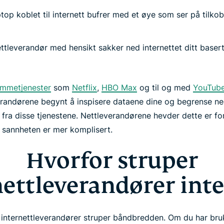
ettleverandør med hensikt sakker ned internettet ditt baser
ømmetjenester
som
Netflix
,
HBO Max
og til og med
YouTub
randørene begynt å inspisere dataene dine og begrense ne
fra disse tjenestene. Nettleverandørene hevder dette er f
 sannheten er mer komplisert.
Hvorfor struper
nettleverandører inte
at internettleverandører struper båndbredden. Om du har br