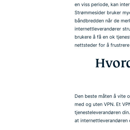
en viss periode, kan inte
Strømmesider bruker mye 
båndbredden når de merk
internettleverandører str
brukere å få en ok tjenes
nettsteder for å frustrer
Hvord
Den beste måten å vite om
med og uten VPN. Et VPN, 
tjenesteleverandøren din.
at internettleverandøren 