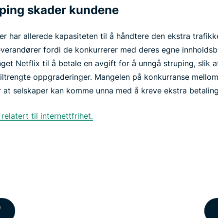
ping skader kundene
r har allerede kapasiteten til å håndtere den ekstra trafik
sleverandører fordi de konkurrerer med deres egne innholdsb
et Netflix til å betale en avgift for å unngå struping, slik 
 tiltrengte oppgraderinger. Mangelen på konkurranse mello
 at selskaper kan komme unna med å kreve ekstra betaling f
atert til internettfrihet.