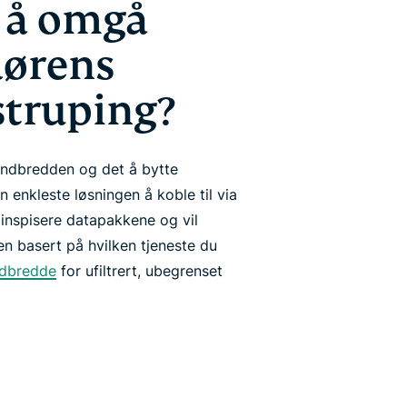
 å omgå
dørens
truping?
åndbredden og det å bytte
n enkleste løsningen å koble til via
 inspisere datapakkene og vil
en basert på hvilken tjeneste du
ndbredde
for ufiltrert, ubegrenset