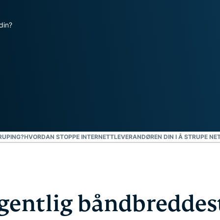
personvern.
Identity
din?
Defender
Kraftig pakke med
verktøy for ID-
beskyttelse,
overvåking og
fjerning av
personopplysninger.
RUPING?
HVORDAN STOPPE INTERNETTLEVERANDØREN DIN I Å STRUPE NET
egentlig båndbreddes