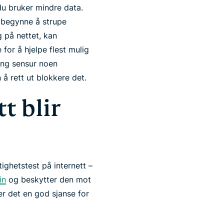
du bruker mindre data.
 begynne å strupe
 på nettet, kan
for å hjelpe flest mulig
tung sensur noen
å rett ut blokkere det.
t blir
ighetstest på internett –
in
og beskytter den mot
er det en god sjanse for