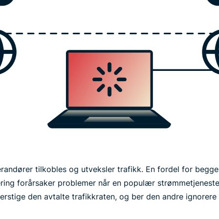
erandører tilkobles og utveksler trafikk. En fordel for beg
ing forårsaker problemer når en populær strømmetjeneste (f
verstige den avtalte trafikkraten, og ber den andre ignorer