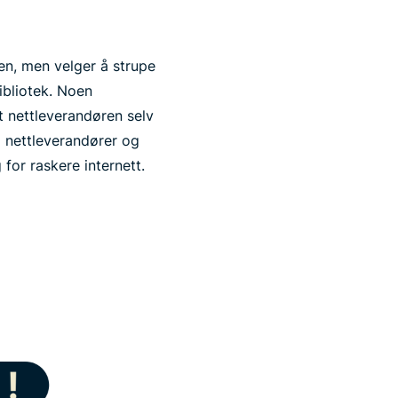
ken, men velger å strupe
ibliotek. Noen
at nettleverandøren selv
m nettleverandører og
or raskere internett.