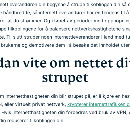
rnettleverandøren din begynne å strupe tilkoblingen din så 
båndbredde, så internettleverandører har en tendens til å
er at du strømmer. Og i løpet av perioder med opphopning
upe tilkoblingene for å balansere nettverkshastighetene sine 
te. Til slutt struper noen internettleverandører i land med 
e brukerne og demotivere dem i å besøke det innholdet uten 
an vite om nettet dit
strupet
 internetthastigheten din blir strupet på, er å kjøre en hast
eller virtuelt privat nettverk,
krypterer internettrafikken d
 Hvis internetthastigheten din forbedres ved bruk av VPN, 
din reduserer tilkoblingen din.