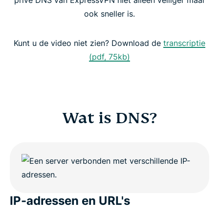
privé DNS van ExpressVPN niet alleen veiliger maar
Gratis DNS vs. VPN met privé DNS
ook sneller is.
Voordelen van een VPN met privé DNS
Kunt u de video niet zien? Download de
transcriptie
(pdf, 75kb)
Probeer de VPN met zijn eigen DNS
Wat is DNS?
IP-adressen en URL's