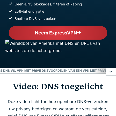
Geen-DNS blokkades, filteren of kaping
256-bit encryptie
Snellere DNS-verzoeken
Neem ExpressVPN
S DNS VS. VPN MET PRIVÉ DNS
VOORDELEN VAN EEN VPN MET PRIVÉ DNS
P
Video: DNS toegelicht
Video: DNS toegelicht
Wat is DNS?
Deze video licht toe hoe openbare DNS-verzoeken
uw privacy bedreigen en waarom de versleutelde,