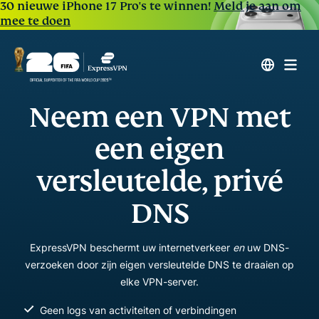
30 nieuwe iPhone 17 Pro's te winnen!
Meld je aan om
mee te doen
Neem een VPN met
een eigen
versleutelde, privé
DNS
ExpressVPN beschermt uw internetverkeer
en
uw DNS-
verzoeken door zijn eigen versleutelde DNS te draaien op
elke VPN-server.
Geen logs van activiteiten of verbindingen