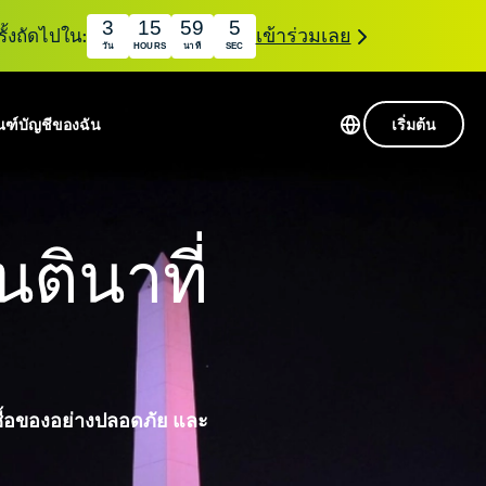
3
15
59
4
ั้งถัดไปใน:
เข้าร่วมเลย
วัน
HOURS
นาที
SEC
ณฑ์
บัญชีของฉัน
เริ่มต้น
เซิร์ฟเวอร์ใน 113 ประเทศ
Intego
านขั้นเริ่มต้น
VPN ความเร็วสูง
ตินาที่
Award-
VPN สำหรับเล่นเกม
com
winning
หัสของ VPN
กี่ยวกับ ExpressVPN
macOS
น
antivirus,
firewall,
ชีจะมอบการเข้าถึงชุดเครื่องมือความเป็นส่วนตัว
system tools,
พิ่มขึ้นอย่างต่อเนื่องซึ่งสามารถใช้งานร่วมกันได้
and more.
รซื้อของอย่างปลอดภัย และ
ชีวิตดิจิทัลของคุณ