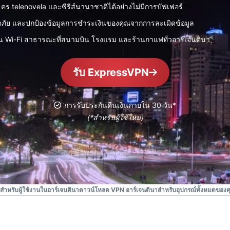
ยืนยันตัวตน
computing
ร telenovela และซีรีส์นานาชาติได้อย่างไม่มีการบัฟเฟอร์
หลายชั้น และ
สำหรับความ
ดภัย และปกป้องข้อมูลการชำระเงินของคุณจากการละเมิดข้อมูล
อื่น ๆ
อัจฉริยะที่เน้น
ความเป็นส่วน
วบน Wi-Fi สาธารณะที่สนามบิน โรงแรม และร้านกาแฟทั่วอาร์เจนตินา
ตัว
Identity
รับ ExpressVPN
Defender
ชุดเครื่องมือ
ป้องกันและเฝ้า
การรับประกันคืนเงินภายใน 30 วัน*
ระวัง ID ที่ทรง
(*สำหรับผู้ใช้ใหม่)
พลัง พร้อม
เครื่องมือลบ
ข้อมูล
สำหรับผู้ใช้งานในอาร์เจนตินา
ดาวน์โหลด VPN อาร์เจนตินาสำหรับอุปกรณ์ทั้งหมดของค