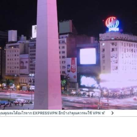
ุณ
คุณจะได้อะไรจาก EXPRESSVPN อีกบ้าง?
คุณควรจะใช้ VPN ฟรีในอาร์เจนตินาหรือไ