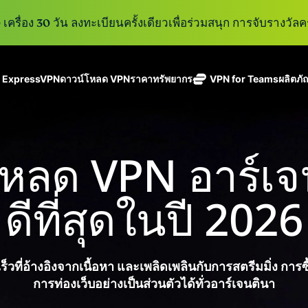
เครื่อง 30 วัน ลงทะเบียนครั้งเดียวเพื่อร่วมสนุก การจับรางวัลคร
ู ExpressVPN
ดาวน์โหลด VPN
ราคา
ทรัพยากร
VPN for Teams
ผลิตภั
ExpressVPN
ExpressMailGuard
VPN ที่เร็วที่สุด
Get fast, secure
ในสาขา
บริการ email relay
นโยบายการไม่บันทึกข้อมูล
Windows
VPN คืออะไร?
ใหม่
ing teams. Easy
อุตสาหกรรม
แบบส่วนตัวสำหรับ
ใช้ได้บนหลายอุปกรณ์
MacOS
VPN สำหรับผู้ใช้ง
ใหม่
age, built to
หลด VPN อาร์เจน
พร้อมเซิร์ฟเวอร์
ปกป้องกล่องข้อความ
เข้าถึงบริการออนไลน์อย่างปลอดภัย
Linux
วิธีใช้งาน VPN
ใหม่
holiday.
ที่ปลอดภัยใน
ขาเข้าและตัวตนของ
สำรวจดูคุณสมบัติทั้งหมด
อธิบายการเข้าร
เ
eSIM
ประเทศ 113
คุณ
ดีที่สุดในปี 2026
eSIM ฟรีใ
ประเทศ
กว่า 150
ExpressAI
ประเทศ
การสมัครสมาชิกหนึ่งบัญ
AI สำหรับผู้
ExpressKeys
และความปลอดภัยที่มีการเ
บริโภคราย
วที่อ้างอิงจากเนื้อหา และเพลิดเพลินกับการสตรีมมิ่ง กา
การจัดการรหัส
แรกที่ขับ
อย่างราบรื่นเพื่อยกระดับ
การท่องเว็บอย่างเป็นส่วนตัวได้ทั่วอาร์เจนตินา
ผ่านที่มีความ
เคลื่อนโดย
ปลอดภัย การ
confidential
ดูผลิตภัณฑ์ทั้งหมด