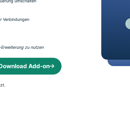
euerung umschalten
und mehr.
Intelligenz basiert.
Identity
Defender
ger Verbindungen
Leistungsstarke
Suite mit Tools
für ID-Schutz,
Monitorung und
-Erweiterung zu nutzen
Datenlöscung
Download Add-on
zt.