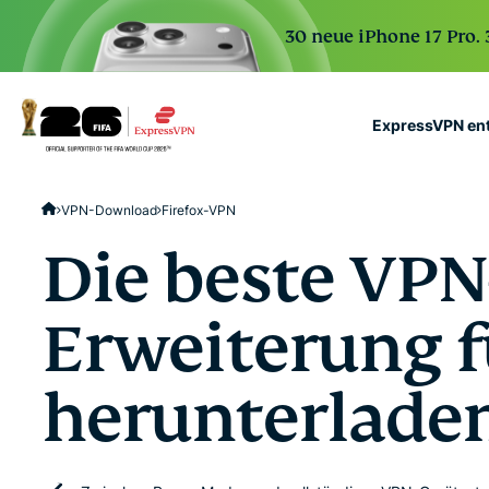
30 neue iPhone 17 Pro.
ExpressVPN en
ExpressVPN for Teams
VPN-Download
Firefox-VPN
VPN protection for grow
to deploy, simple to man
Die beste VPN
scale.
Erweiterung f
herunterlade