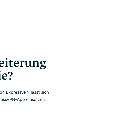
weiterung
ie?
von ExpressVPN lässt sich
pressVPN-App einsetzen,